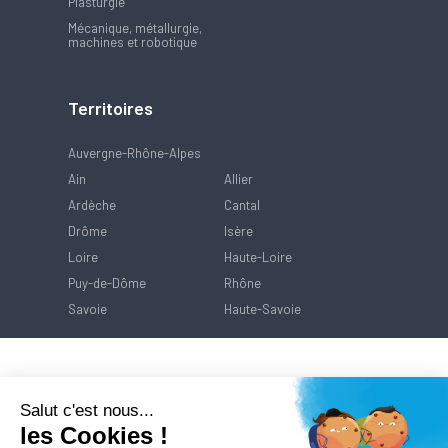
Plasturgie
Mécanique, métallurgie,
machines et robotique
Territoires
Auvergne-Rhône-Alpes
Ain
Allier
Ardèche
Cantal
Drôme
Isère
Loire
Haute-Loire
Puy-de-Dôme
Rhône
Savoie
Haute-Savoie
Salut c'est nous...
les Cookies !