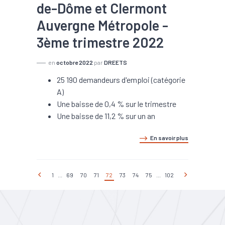
de-Dôme et Clermont
Auvergne Métropole -
3ème trimestre 2022
en
octobre 2022
par
DREETS
25 190 demandeurs d'emploi (catégorie
A)
Une baisse de 0,4 % sur le trimestre
Une baisse de 11,2 % sur un an
En savoir plus
1
...
69
70
71
72
73
74
75
...
102