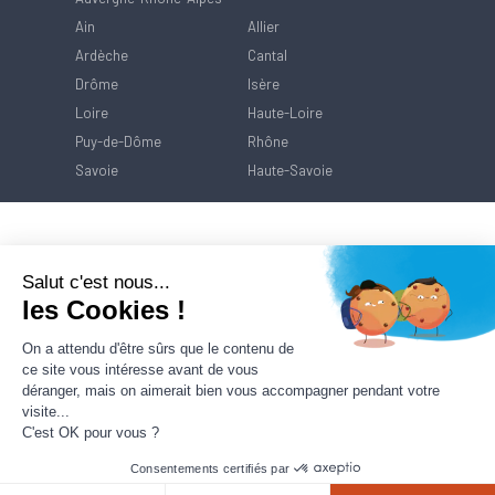
Ain
Allier
Ardèche
Cantal
Drôme
Isère
Loire
Haute-Loire
Puy-de-Dôme
Rhône
Savoie
Haute-Savoie
Salut c'est nous...
les Cookies !
On a attendu d'être sûrs que le contenu de
ce site vous intéresse avant de vous
déranger, mais on aimerait bien vous accompagner pendant votre
visite...
C'est OK pour vous ?
Consentements certifiés par
Contact
Mentions Légales
Politique de