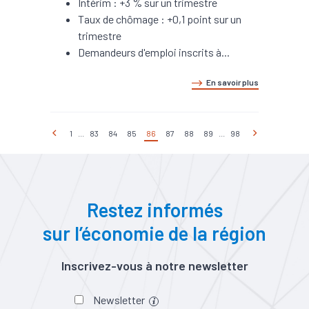
Intérim : +3 % sur un trimestre
Taux de chômage : +0,1 point sur un
trimestre
Demandeurs d'emploi inscrits à...
En savoir plus
1
...
83
84
85
86
87
88
89
...
98
Restez informés
sur l’économie de la région
Inscrivez-vous à notre newsletter
Newsletter