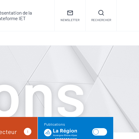
ésentation de la
ateforme IET
NEWSLETTER
RECHERCHER
ions
Publications
ecteur
1