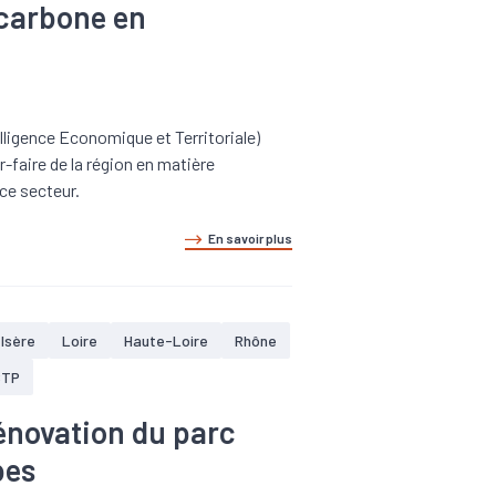
 carbone en
lligence Economique et Territoriale)
-faire de la région en matière
 ce secteur.
En savoir plus
Isère
Loire
Haute-Loire
Rhône
BTP
énovation du parc
pes