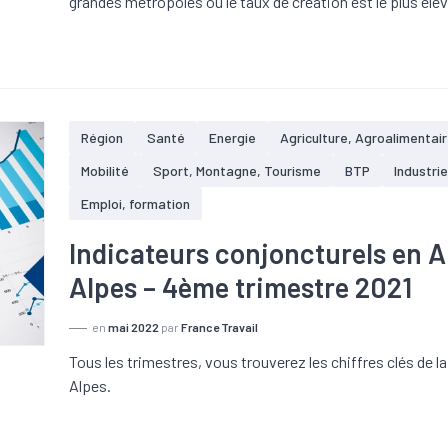
grandes métropoles où le taux de création est le plus élev
Région
Santé
Energie
Agriculture, Agroalimentair
Mobilité
Sport, Montagne, Tourisme
BTP
Industrie
Emploi, formation
Indicateurs conjoncturels en
Alpes – 4ème trimestre 2021
en
mai 2022
par
France Travail
Tous les trimestres, vous trouverez les chiffres clés de
Alpes.