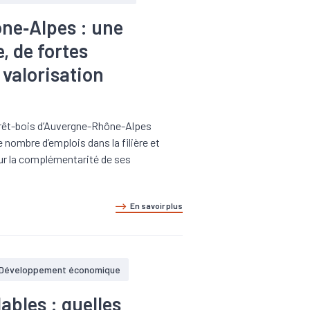
ône‑Alpes : une
, de fortes
 valorisation
forêt-bois d’Auvergne-Rhône-Alpes
 nombre d’emplois dans la filière et
sur la complémentarité de ses
En savoir plus
Développement économique
ables : quelles