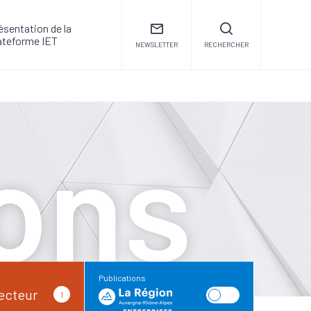
ésentation de la
ateforme IET
NEWSLETTER
RECHERCHER
ions
Publications
ecteur
1