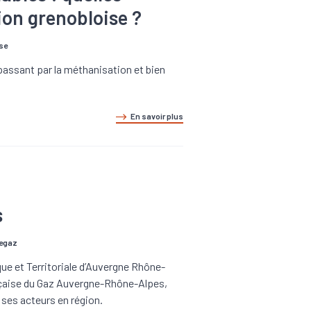
gion grenobloise ?
se
passant par la méthanisation et bien
En savoir plus
s
egaz
ue et Territoriale d’Auvergne Rhône-
ançaise du Gaz Auvergne-Rhône-Alpes,
e ses acteurs en région.