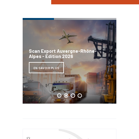
Bilan d
Scan Export Auvergne-Rhône-
Directs
Alpes - Edition 2026
Auverg
2025
EN SAVOIR PLUS
EN SAV