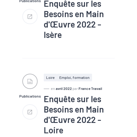
Enquête sur les
Publications
Nombre de projets : 30 900
Part de projets difficiles : 61
Besoins en Main
%
Part de saisonniers : 43 %
d'Œuvre 2022 -
Part des établissements
envisageant de recruter : 35 %
Isère
#Chômage
#Compétences
#Embauche
#Emploi
#Emploi saisonnier
#Formation
#Main
d'oeuvre
#Marché du
Loire
Emploi, formation
travail
#Métier
#Recrutement
en
avril 2022
par
France Travail
Enquête sur les
Publications
Nombre de projets : 51 400
Part de projets difficiles : 63
Besoins en Main
%
Part de saisonniers : 23 %
d'Œuvre 2022 -
Part des établissements
envisageant de recruter : 35 %
Loire