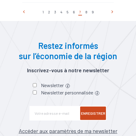
#Embauche
#Emploi
#Emploi saisonnier
1
2
3
4
5
6
7
8
9
#Formation
#Main
d'oeuvre
#Marché du
travail
#Métier
#Recrutement
Nombre de projets : 24 900
Restez informés
Part de projets difficiles : 63
%
sur l’économie de la région
Part de saisonniers : 31 %
Part des établissements
envisageant de recruter : 32 %
Inscrivez-vous à notre newsletter
Newsletter
Newsletter personnalisée
ENREGISTRER
Accéder aux paramètres de ma newsletter