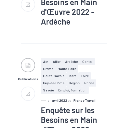
Besoins en Main
d'Œuvre 2022 -
Ardèche
#Chômage
#Compétences
#Embauche
#Emploi
#Emploi saisonnier
#Formation
#Main
d'oeuvre
#Marché du
Ain
Allier
Ardèche
Cantal
travail
#Métier
Drôme
Haute-Loire
#Recrutement
Haute-Savoie
Isère
Loire
Publications
Nombre de projets : 17 100
Puy-de-Dôme
Région
Rhône
Part de projets difficiles : 60
Savoie
Emploi, formation
%
Part de saisonniers : 51 %
en
avril 2022
par
France Travail
Part des établissements
envisageant de recruter : 36 %
Enquête sur les
Besoins en Main