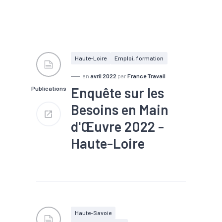
#Chômage
#Compétences
#Embauche
#Emploi
#Emploi saisonnier
#Formation
#Main
d'oeuvre
#Marché du
Haute-Loire
Emploi, formation
travail
#Métier
#Recrutement
en
avril 2022
par
France Travail
Enquête sur les
Publications
Nombre de projets : 24 500
Part de projets difficiles : 63
Besoins en Main
%
Part de saisonniers : 22 %
d'Œuvre 2022 -
Part des établissements
envisageant de recruter : 30
Haute-Loire
%
#Chômage
#Compétences
#Embauche
#Emploi
#Emploi saisonnier
#Formation
#Main
d'oeuvre
#Marché du
Haute-Savoie
travail
#Métier