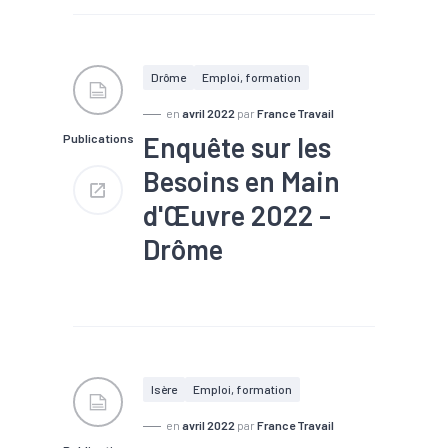
#Compétences
#Embauche
#Emploi
#Emploi saisonnier
#Formation
#Main
d'oeuvre
#Marché du
Drôme
Emploi, formation
travail
#Métier
#Recrutement
en
avril 2022
par
France Travail
Enquête sur les
Publications
Nombre de projets : 6 200
Part de projets difficiles : 68
Besoins en Main
%
Part de saisonniers : 30 %
d'Œuvre 2022 -
Part des établissements
envisageant de recruter : 31 %
Drôme
#Chômage
#Compétences
#Embauche
#Emploi
#Emploi saisonnier
#Formation
#Main
d'oeuvre
#Marché du
Isère
Emploi, formation
travail
#Métier
#Recrutement
en
avril 2022
par
France Travail