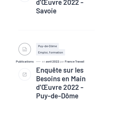
d'Œuvre 2022 -
Part des établissements
envisageant de recruter : 37 %
Savoie
#Chômage
#Compétences
#Embauche
#Emploi
#Emploi saisonnier
#Formation
#Main
d'oeuvre
#Marché du
Puy-de-Dôme
travail
#Métier
Emploi, formation
#Recrutement
Publications
en
avril 2022
par
France Travail
Nombre de projets : 33 400
Part de projets difficiles : 60
Enquête sur les
%
Besoins en Main
Part de saisonniers : 48 %
Part des établissements
d'Œuvre 2022 -
envisageant de recruter : 39 %
Puy-de-Dôme
#Chômage
#Compétences