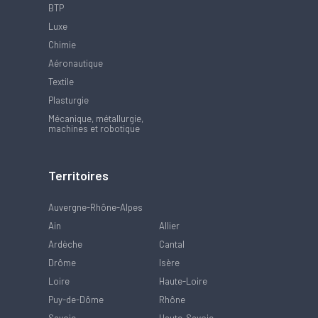
BTP
Luxe
Chimie
Aéronautique
Textile
Plasturgie
Mécanique, métallurgie,
machines et robotique
Territoires
Auvergne-Rhône-Alpes
Ain
Allier
Ardèche
Cantal
Drôme
Isère
Loire
Haute-Loire
Puy-de-Dôme
Rhône
Savoie
Haute-Savoie