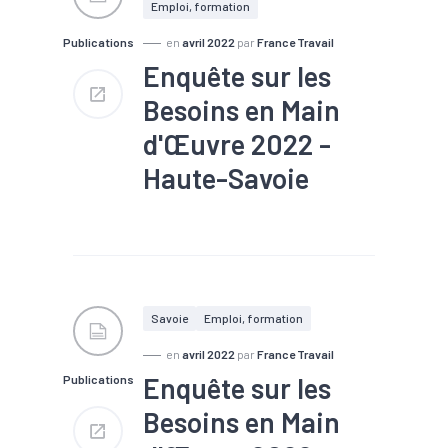
Emploi, formation
#Recrutement
Publications
en
avril 2022
par
France Travail
Nombre de projets : 8 200
Part de projets difficiles : 65
Enquête sur les
%
Besoins en Main
Part de saisonniers : 29 %
Part des établissements
d'Œuvre 2022 -
envisageant de recruter : 28 %
Haute-Savoie
#Chômage
#Compétences
#Embauche
#Emploi
#Emploi saisonnier
#Formation
#Main
d'oeuvre
#Marché du
Savoie
Emploi, formation
travail
#Métier
#Recrutement
en
avril 2022
par
France Travail
Enquête sur les
Publications
Nombre de projets : 39 600
Part de projets difficiles : 67
Besoins en Main
%
Part de saisonniers : 35 %