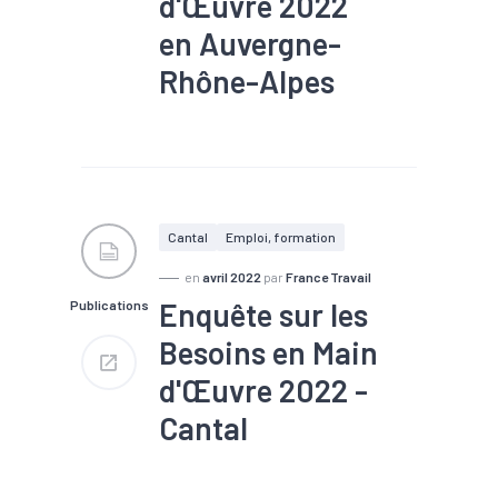
d'Œuvre 2022
en Auvergne-
Rhône-Alpes
#Chômage
#Compétences
#Embauche
#Emploi
#Emploi saisonnier
#Formation
#Main
d'oeuvre
#Marché du
Cantal
Emploi, formation
travail
#Métier
#Recrutement
en
avril 2022
par
France Travail
Enquête sur les
Publications
Nombre de projets : 362 700
Part de projets difficiles : 63
Besoins en Main
%
Part de saisonniers : 29 %
d'Œuvre 2022 -
Part des établissements
envisageant de recruter : 33 %
Cantal
#Chômage