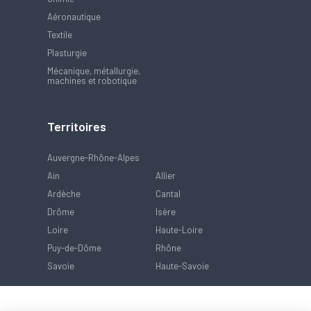
Aéronautique
Textile
Plasturgie
Mécanique, métallurgie,
machines et robotique
Territoires
Auvergne-Rhône-Alpes
Ain
Allier
Ardèche
Cantal
Drôme
Isère
Loire
Haute-Loire
Puy-de-Dôme
Rhône
Savoie
Haute-Savoie