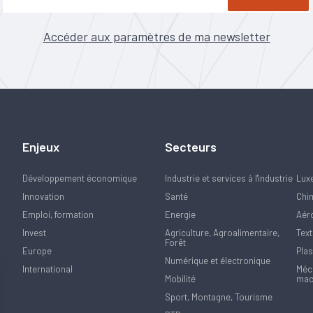
Accéder aux paramètres de ma newsletter
Enjeux
Secteurs
Développement économique
Industrie et services à l'industrie
Lux
Innovation
Santé
Chi
Emploi, formation
Energie
Aér
Invest
Agriculture, Agroalimentaire,
Text
Forêt
Europe
Plas
Numérique et électronique
International
Méca
Mobilité
mac
Sport, Montagne, Tourisme