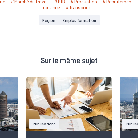
rie
#Marché du travail
#PIB
#Production
#Recrutement
traitance
#Transports
Région
Emploi, formation
Sur le même sujet
Publications
Public