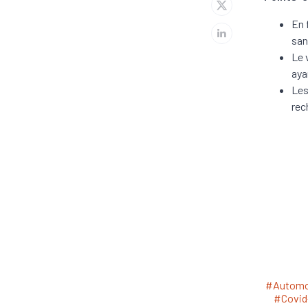
En 
san
Le 
aya
Les
rec
#Automo
#Covid