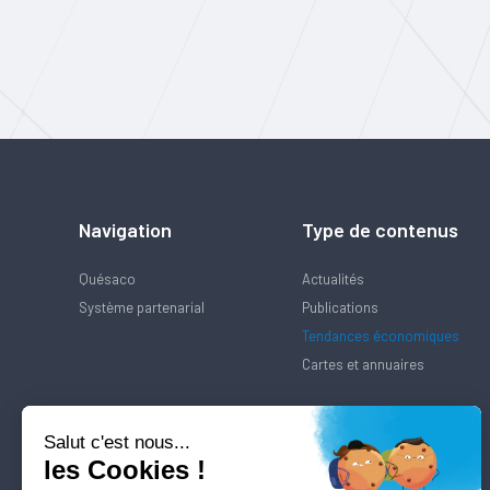
Navigation
Type de contenus
Quésaco
Actualités
Système partenarial
Publications
Tendances économiques
Cartes et annuaires
Salut c'est nous...
les Cookies !