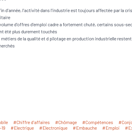
fin d'année, l'activité dans l'industrie est toujours affectée par la cri
itaire
volume d'offres d'emploi cadre a fortement chuté, certains sous-se
nt été plus durement touchés
 métiers de la qualité et d pilotage en production industrielle restent
herchés
bile
#Chiffre d'affaires
#Chômage
#Compétences
#Conjo
-19
#Electrique
#Electronique
#Embauche
#Emploi
#E