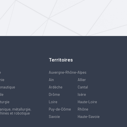
Territoires
e
Auvergne-Rhône-Alpes
mie
Ain
Allier
onautique
Ardèche
Cantal
ile
Drôme
Isère
turgie
Loire
Haute-Loire
nique, métallurgie,
Puy-de-Dôme
Rhône
hines et robotique
Savoie
Haute-Savoie