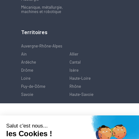
Mécanique, métallurgie,
machines et robotique
Territoires
Auvergne-Rhône-Alpes
Ain
Allier
Ardèche
Cantal
Drôme
Isère
Loire
Haute-Loire
Puy-de-Dôme
Rhône
Savoie
Haute-Savoie
Salut c'est nous...
les Cookies !