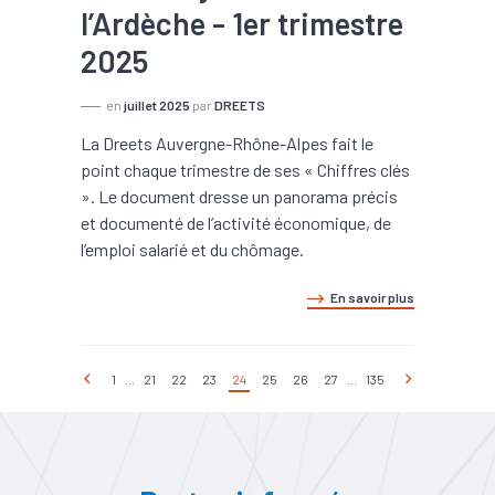
l’Ardèche - 1er trimestre
2025
en
juillet 2025
par
DREETS
La Dreets Auvergne-Rhône-Alpes fait le
point chaque trimestre de ses « Chiffres clés
». Le document dresse un panorama précis
et documenté de l’activité économique, de
l’emploi salarié et du chômage.
En savoir plus
1
...
21
22
23
24
25
26
27
...
135