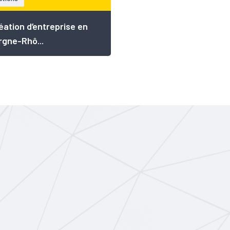
éation d’entreprise en
gne-Rhô...