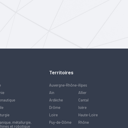
Territoires
e
Auvergne-Rhône-Alpes
mie
Ain
Allier
onautique
Ardèche
Cantal
ile
Drôme
Isère
turgie
Loire
Haute-Loire
nique, métallurgie,
Puy-de-Dôme
Rhône
hines et robotique