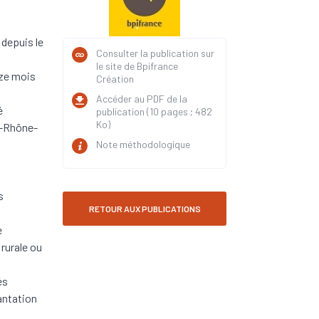
 depuis le
Consulter la publication sur
le site de Bpifrance
uze mois
Création
Accéder au PDF de la
é
publication (10 pages ; 482
Ko)
e-Rhône-
Note méthodologique
s
RETOUR AUX PUBLICATIONS
e
rurale ou
és
antation