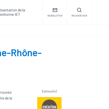
ésentation de la
ateforme IET
NEWSLETTER
RECHERCHER
gne-Rhône-
Éditeur(s)
etrouvez
re de la