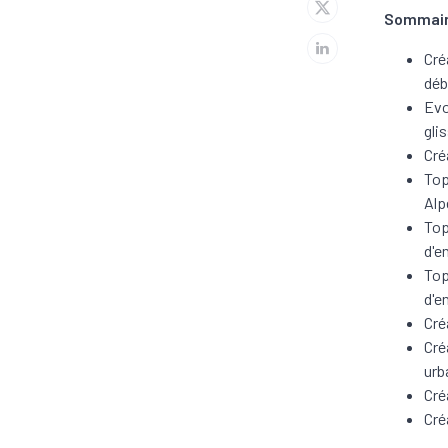
Sommai
Cré
déb
Evo
gli
Cré
Top
Alp
Top
d'e
Top
d'e
Cré
Cré
urb
Cré
Cré