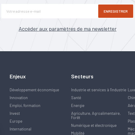
ENREGISTRER
Accéder aux paramètres de ma newsletter
Enjeux
Secteurs
Développement économique
Industrie et services à l'industrie
Lux
Innovation
Santé
Chi
Emploi, formation
Energie
Aér
Invest
Agriculture, Agroalimentaire,
Text
Forêt
Europe
Plas
Numérique et électronique
International
Méca
Mobilité
mac