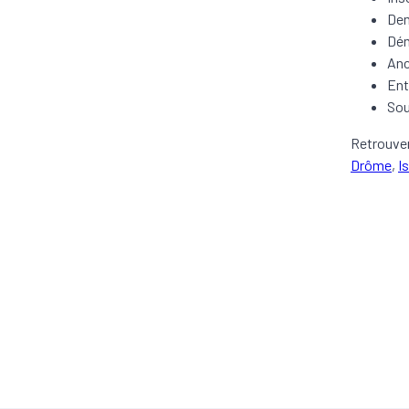
Dem
Dém
Anc
Ent
Sou
Retrouver
Drôme
,
I