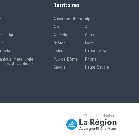
Territoires
e
Auvergne-Rhône-Alpes
mie
Ain
Allier
onautique
Ardèche
Cantal
ile
Drôme
Isère
turgie
Loire
Haute-Loire
nique, métallurgie,
Puy-de-Dôme
Rhône
hines et robotique
Savoie
Haute-Savoie