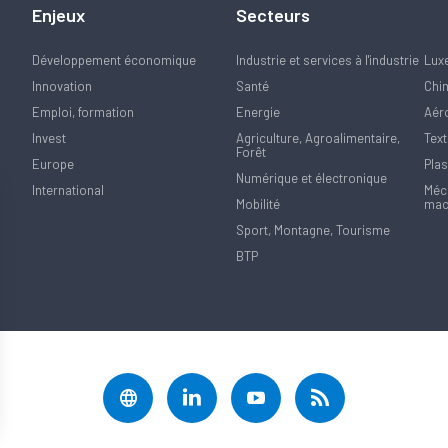
Enjeux
Secteurs
Développement économique
Industrie et services à l'industrie
Lux
Innovation
Santé
Chi
Emploi, formation
Energie
Aér
Invest
Agriculture, Agroalimentaire,
Text
Forêt
Europe
Plas
Numérique et électronique
International
Méca
Mobilité
mac
Sport, Montagne, Tourisme
BTP