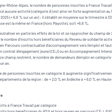
ne-Rhône-Alpes, le nombre de personnes inscrites à France Travail 
rcé aucune activité (catégorie A) est ainsi en forte augmentation au 
2025 (+ 6,6 % sur un an) : il s’établit en moyenne sur le trimestre à 3
sse est la même en France (hors Mayotte), soit +6,6 %.
eutraliser en partie les effets de la loi et se rapprocher du champ de
le nombre d’inscrits hors bénéficiaires du Revenu de solidarité acti
 en Parcours contractualisé d’accompagnement vers l’emploi et l’a
en contrat d’engagement jeune (CEJ) ou en Accompagnement Intens
r ce champ restreint, le nombre de demandeurs d’emploi en catégorie 
 un an.
 de personnes inscrites en catégorie A augmente significativemen
départements de la région : de + 2,0 % en Ardèche à + 6,0 % en Haut
re
crits à France Travail par catégorie
crits hors bénéficiaires du RSA et hors jeunes en parcours (CEJ, PA