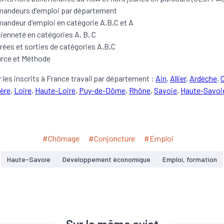
andeurs d'emploi par département
andeur d'emploi en catégorie A,B,C et A
ienneté en catégories A, B, C
rées et sorties de catégories A,B,C
rce et Méthode
 les inscrits à France travail par département :
Ain
,
Allier
,
Ardèche
,
C
sère
,
Loire
,
Haute-Loire
,
Puy-de-Dôme
,
Rhône
,
Savoie
,
Haute-Savoi
#Chômage
#Conjoncture
#Emploi
Haute-Savoie
Développement économique
Emploi, formation