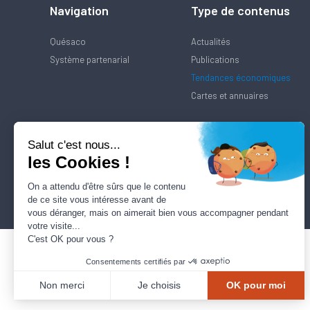
Navigation
Type de contenus
Quésaco
Actualités
Système partenarial
Publications
Tendances économiques
Cartes et annuaires
Salut c'est nous...
les Cookies !
On a attendu d'être sûrs que le contenu
de ce site vous intéresse avant de
vous déranger, mais on aimerait bien vous accompagner pendant
votre visite...
C'est OK pour vous ?
Consentements certifiés par
Non merci
Je choisis
OK pour moi
Axeptio consent