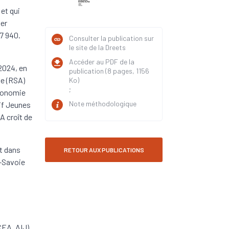
et qui
1er
37 940.
Consulter la publication sur
le site de la Dreets
Accéder au PDF de la
 2024, en
publication (8 pages, 1156
ve (RSA)
Ko)
;
utonomie
Note méthodologique
if Jeunes
A croît de
t dans
RETOUR AUX PUBLICATIONS
e-Savoie
CEA, AIJ)