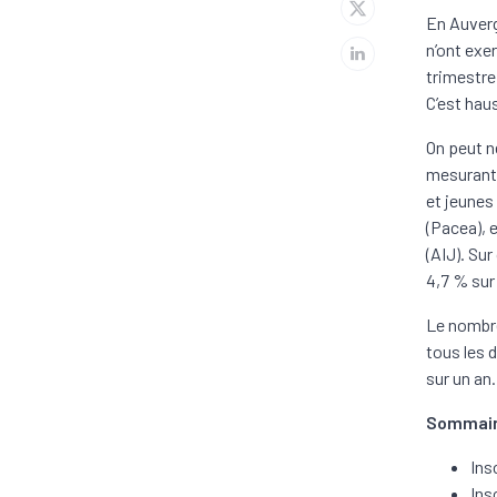
En Auverg
n’ont exe
trimestre 
C’est hau
On peut n
mesurant 
et jeunes
(Pacea), 
(AIJ). Su
4,7 % sur
Le nombre
tous les 
sur un an.
Sommai
Ins
Ins