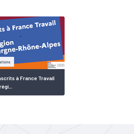
ations
nscrits à France Travail
régi...