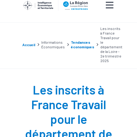
Les inscrits
à France
Travail pour
Informations
Tendances
le
Accueil
Économiques
économiques
département
de la Loire -
2e trimestre
2025
Les inscrits à
France Travail
pour le
département de