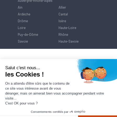
Auvergne-Rhône-Alpes
Ain
Allier
Ardèche
Cantal
Drôme
Isère
Loire
Haute-Loire
Puy-de-Dôme
Rhône
Savoie
Haute-Savoie
Salut c'est nous...
les Cookies !
On a attendu d'être sûrs que le contenu de
ce site vous intéresse avant de vous
déranger, mais on aimerait bien vous accompagner pendant votre
visite...
C'est OK pour vous ?
Consentements certifiés par
Contact
Mentions Légales
Politique de