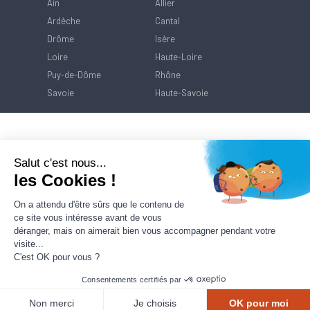
Ain
Allier
Ardèche
Cantal
Drôme
Isère
Loire
Haute-Loire
Puy-de-Dôme
Rhône
Savoie
Haute-Savoie
Salut c'est nous...
les Cookies !
On a attendu d'être sûrs que le contenu de
ce site vous intéresse avant de vous
déranger, mais on aimerait bien vous accompagner pendant votre
visite...
C'est OK pour vous ?
Consentements certifiés par
Contact
Mentions Légales
Politique de
protection des données
Non merci
Je choisis
OK pour moi