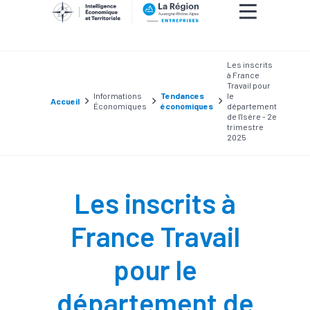
Les inscrits
à France
Travail pour
Informations
Tendances
le
Accueil
Économiques
économiques
département
de l'Isère - 2e
trimestre
2025
Les inscrits à
France Travail
pour le
département de