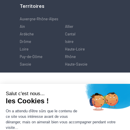
Territoires
Auvergne-Rhône-Alpes
Ain
Allier
Ardèche
Cantal
Drôme
Isère
Loire
Haute-Loire
Puy-de-Dôme
Rhône
Savoie
Haute-Savoie
Salut c'est nous...
les Cookies !
On a attendu d'être sûrs que le contenu de
ce site vous intéresse avant de vous
déranger, mais on aimerait bien vous accompagner pendant votre
visite...