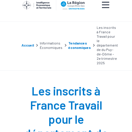
Les inscrits
à France
Travail pour
le
Informations
Tendances
Accueil
département
Économiques
économiques
de du Puy-
de-Dôme -
2e trimestre
2025
Les inscrits à
France Travail
pour le