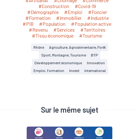
#Artisanat
#Chômage
#Commerce
#Construction
#Covid-19
#Démographie
#Emploi
#Foncier
#Formation
#Immobilier
#Industrie
#PIB
#Population
#Population active
#Revenu
#Services
#Territoires
#Tissu économique
#Tourisme
Rhône
Agriculture, Agroalimentaire, Forêt
Sport, Montagne, Tourisme
BTP
Développement économique
Innovation
Emploi, formation
Invest
International
Sur le même sujet