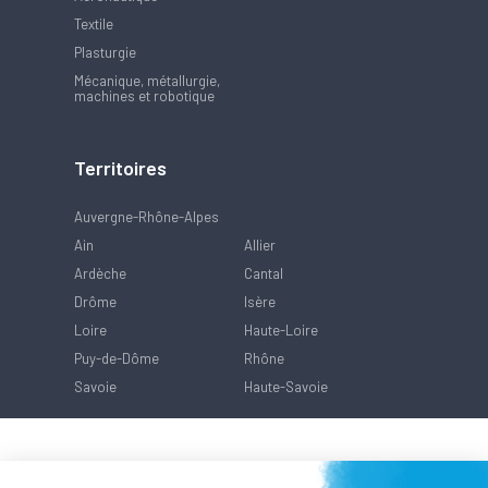
Textile
Plasturgie
Mécanique, métallurgie,
machines et robotique
Territoires
Auvergne-Rhône-Alpes
Ain
Allier
Ardèche
Cantal
Drôme
Isère
Loire
Haute-Loire
Puy-de-Dôme
Rhône
Savoie
Haute-Savoie