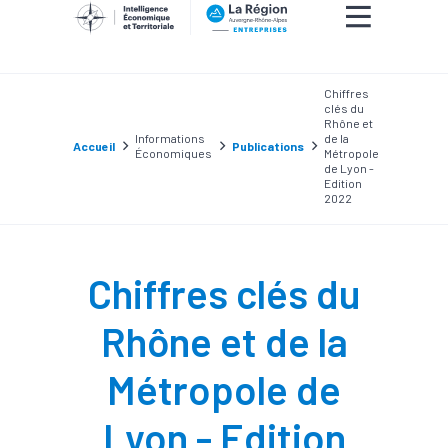
Chiffres
clés du
Rhône et
Informations
de la
Accueil
Publications
Économiques
Métropole
de Lyon -
Edition
2022
Chiffres clés du
Rhône et de la
Métropole de
Lyon - Edition