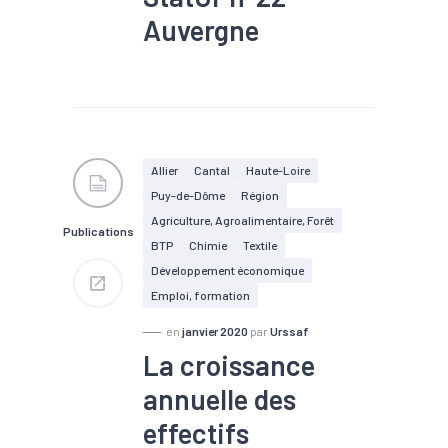
Auvergne
#Agroalimentaire
#Bois
#Commerce
#Construction
#Croissance
#Electrique
#Electronique
#Embauche
#Emploi
Allier
Cantal
Haute-Loire
#Gestion des déchets
Puy-de-Dôme
Région
#Industrie
#Informatique
#Interim
#Main d'oeuvre
Agriculture, Agroalimentaire, Forêt
Publications
#Métallurgie
#Pharmacie
BTP
Chimie
Textile
#Plasturgie
#Services
Développement économique
Emploi, formation
en
janvier 2020
par
Urssaf
La croissance
annuelle des
effectifs