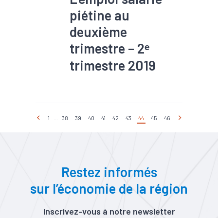
piétine au
deuxième
trimestre – 2ᵉ
trimestre 2019
#Accessibilité
#Agriculture
#Chômage
#Construction
#Démographie
#Emploi
1
...
38
39
40
41
42
43
44
45
46
#Emploi saisonnier
#Entrepreneuriat
#Industrie
#Interim
#Tissu économique
#Tourisme
Restez informés
sur l’économie de la région
Inscrivez-vous à notre newsletter