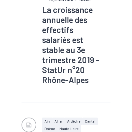
La croissance
annuelle des
effectifs
salariés est
stable au 3e
trimestre 2019 -
StatUr n°20
Rhône-Alpes
#Agroalimentaire
#Bois
#Commerce
#Construction
#Croissance
#Electrique
#Electronique
#Embauche
#Emploi
Ain
Allier
Ardèche
Cantal
#Gestion des déchets
Drôme
Haute-Loire
#Industrie
#Informatique