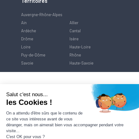
Territoires
Auvergne-Rhône-Alpes
Ain
Allier
Ardèche
Cantal
Drôme
Isère
Loire
Haute-Loire
Puy-de-Dôme
Rhône
Savoie
Haute-Savoie
Salut c'est nous...
les Cookies !
On a attendu d'être sûrs que le contenu de
ce site vous intéresse avant de vous
déranger, mais on aimerait bien vous accompagner pendant votre
visite...
C'est OK pour vous ?