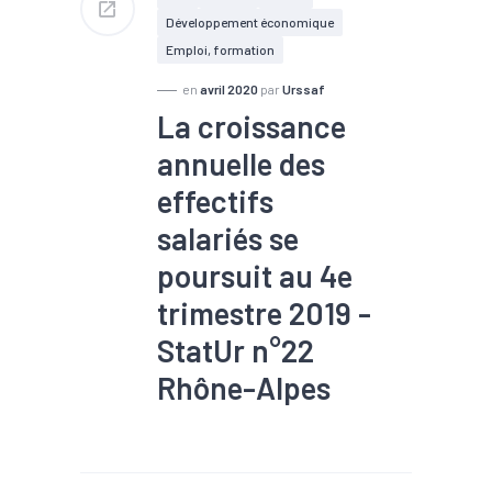
des entreprises sont en
Développement économique
activité normale, 68 % des
Emploi, formation
effectifs permanents seront
maintenus
en
avril 2020
par
Urssaf
Bâtiment : 83 % de chantiers
ouverts, 53 % des entreprises
La croissance
sont en activité normale, le
niveau d'emploi est de 87 %
annuelle des
effectifs
salariés se
poursuit au 4e
trimestre 2019 -
StatUr n°22
Rhône-Alpes
#Agroalimentaire
#Bois
#Commerce
#Construction