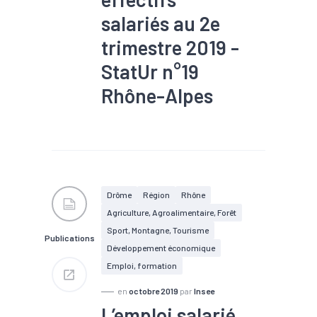
salariés au 2e
trimestre 2019 -
StatUr n°19
Rhône-Alpes
#Agroalimentaire
#Bois
#Commerce
#Construction
#Croissance
#Electrique
#Electronique
#Embauche
#Emploi
Drôme
Région
Rhône
#Gestion des déchets
Agriculture, Agroalimentaire, Forêt
#Industrie
#Informatique
#Interim
#Métallurgie
Sport, Montagne, Tourisme
Publications
#Pharmacie
#Plasturgie
Développement économique
#Services
Emploi, formation
en
octobre 2019
par
Insee
L’emploi salarié