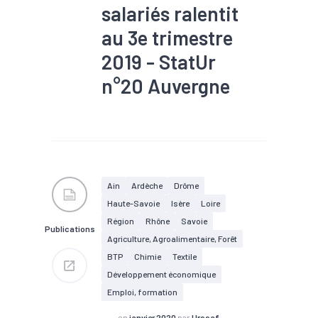
salariés ralentit
au 3e trimestre
2019 - StatUr
n°20 Auvergne
#Agroalimentaire
#Bois
#Commerce
#Construction
#Croissance
#Electrique
#Electronique
#Embauche
#Emploi
Ain
Ardèche
Drôme
#Gestion des déchets
Haute-Savoie
Isère
Loire
#Industrie
#Informatique
#Interim
#Métallurgie
Région
Rhône
Savoie
Publications
#Pharmacie
#Plasturgie
Agriculture, Agroalimentaire, Forêt
#Services
BTP
Chimie
Textile
Développement économique
Emploi, formation
en
janvier 2020
par
Urssaf