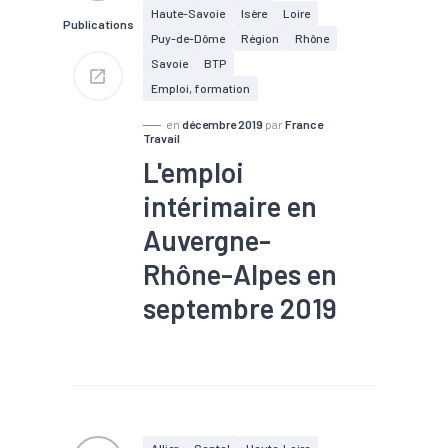
#Interim
#Métallurgie
Haute-Savoie
Isère
Loire
Publications
#Pharmacie
#Plasturgie
Puy-de-Dôme
Région
Rhône
#Services
Savoie
BTP
Emploi, formation
en
décembre 2019
par
France
Travail
L'emploi
intérimaire en
Auvergne-
Rhône-Alpes en
septembre 2019
#Construction
#Emploi
#Emploi saisonnier
#Interim
#Marché du
travail
111 680 intérimaires en
Allier
Cantal
Haute-Loire