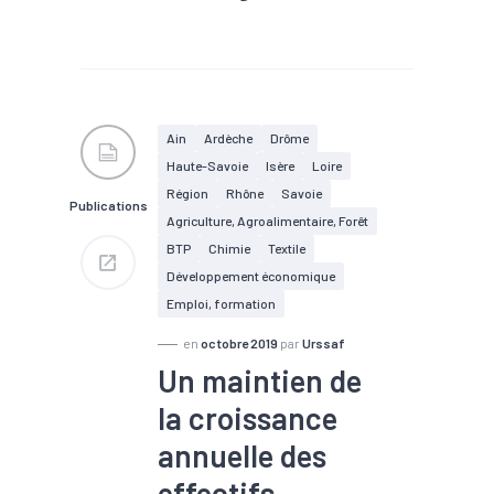
#Agroalimentaire
#Bois
#Commerce
#Construction
#Croissance
#Electrique
#Electronique
#Embauche
#Emploi
Ain
Ardèche
Drôme
#Gestion des déchets
Haute-Savoie
Isère
Loire
#Industrie
#Informatique
#Interim
#Métallurgie
Région
Rhône
Savoie
Publications
#Pharmacie
#Plasturgie
Agriculture, Agroalimentaire, Forêt
#Services
BTP
Chimie
Textile
Développement économique
Emploi, formation
en
octobre 2019
par
Urssaf
Un maintien de
la croissance
annuelle des
effectifs