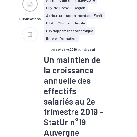
mission à fin septembre 2019
Puy-de-Dôme
Région
Augmentation de 0,4 % du
nombre d'intérimaires, +480
Agriculture, Agroalimentaire, Forêt
Publications
personnes (contre +0,7 % en
BTP
Chimie
Textile
France)
Développement économique
Baisse de 3,4 % du nombre
d'intérimaires (contre 1,2 % en
Emploi, formation
France)
en
octobre 2019
par
Urssaf
Un maintien de
la croissance
annuelle des
effectifs
salariés au 2e
trimestre 2019 -
StatUr n°19
Auvergne