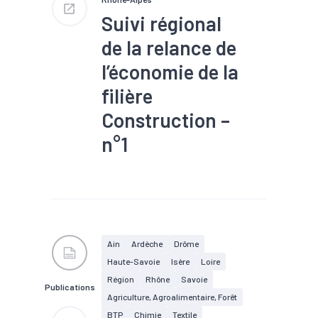
sont en cours de reprise, 52 %
des entreprises sont en
Suivi régional
activité normale, 68 % des
effectifs permanents seront
de la relance de
maintenus
Bâtiment : 95 % de chantiers
l’économie de la
ouverts, 62 % des entreprises
sont en activité normale, le
filière
niveau d'emploi est de 91 %
Construction –
n°1
#Commande
#Conjoncture
#Construction
#Emploi
#Filière
#Interim
#Logement
#Tendance
économique
#Travaux
Ain
Ardèche
Drôme
publics
Haute-Savoie
Isère
Loire
Situation au 9 juin 2020
Région
Rhône
Savoie
Publications
Agriculture, Agroalimentaire, Forêt
TP : 99 % des entreprises
sont en cours de reprise, 52 %
BTP
Chimie
Textile