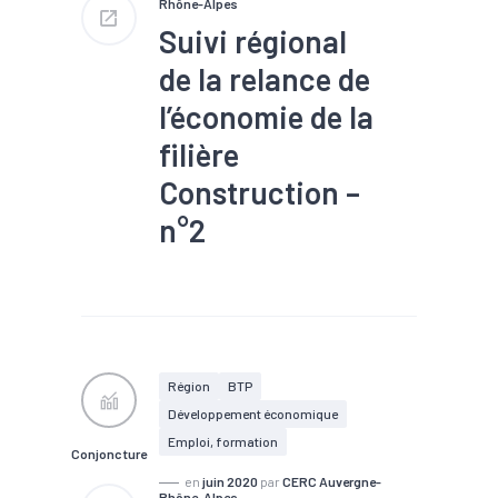
Rhône-Alpes
Suivi régional
de la relance de
l’économie de la
filière
Construction –
n°2
#Commande
#Conjoncture
#Construction
#Emploi
#Filière
#Interim
#Logement
#Tendance
économique
#Travaux
Région
BTP
publics
Développement économique
Situation au 15 juin 2020
Emploi, formation
Conjoncture
TP : 99 % des entreprises
en
juin 2020
par
CERC Auvergne-
Rhône-Alpes