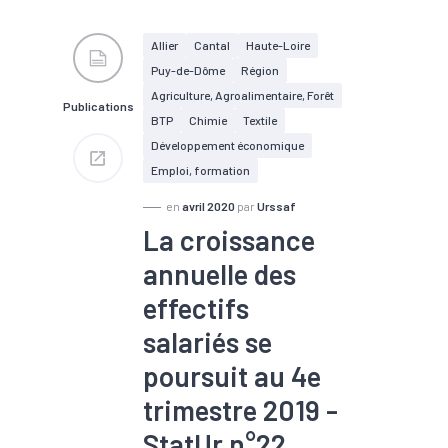
#Croissance
#Electrique
#Electronique
#Embauche
#Emploi
Allier
Cantal
Haute-Loire
#Gestion des déchets
Puy-de-Dôme
Région
#Industrie
#Informatique
#Interim
#Métallurgie
Agriculture, Agroalimentaire, Forêt
Publications
#Pharmacie
#Plasturgie
BTP
Chimie
Textile
#Services
Développement économique
Emploi, formation
en
avril 2020
par
Urssaf
La croissance
annuelle des
effectifs
salariés se
poursuit au 4e
trimestre 2019 -
StatUr n°22