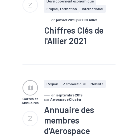
Développement économique
Emploi, formation
International
en
janvier 2021
par
CCI Allier
Chiffres Clés de
l'Allier 2021
#Agriculture
#Agroalimentaire
#Artisanat
#Commerce
#Communication
#Construction
#Défense
#Démographie
Région
Aéronautique
Mobilité
#Electronique
#Emploi
#Fiscalité
#Foncier
en
septembre 2019
Cartes et
#Formation
#Immobilier
par
Aerospace Cluster
Annuaires
#Industrie
#Logistique
Annuaire des
#Mécanique
#Nutrition
#Population
#Recherche
membres
#Revenu
#Services
#Tissu économique
d'Aerospace
#Tourisme