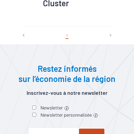
Cluster
15,6 % des emplois du
département dans l'industrie
en 2018
#Défense
2 660 établissements
industriels dans l'Allier, soit
12% de l'ensemble des
1
établissements du
département (hors secteur
agricole).
Restez informés
sur l’économie de la région
Inscrivez-vous à notre newsletter
Newsletter
Newsletter personnalisée