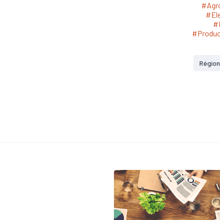
#Agro
#Ele
#I
#Produc
Région