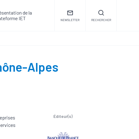
ésentation de la
ateforme IET
NEWSLETTER
RECHERCHER
hône-Alpes
Éditeur(s)
reprises
services