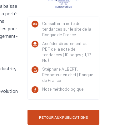
La baisse
 a porté
ans
Consulter la note de
bles pour
tendances sur le site de la
Banque de France
ergement-
Accéder directement au
PDF de la note de
tendances (10 pages ; 1,17
Mo)
ndustrie,
Stéphane ALBERT,
Rédacteur en chef | Banque
de France
Note méthodologique
évolution
RETOUR AUX PUBLICATIONS