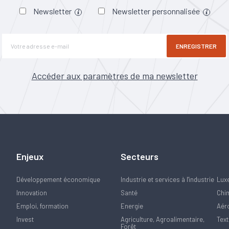
Newsletter
Newsletter personnalisée
ENREGISTRER
Accéder aux paramètres de ma newsletter
Enjeux
Secteurs
Développement économique
Industrie et services à l'industrie
Lux
Innovation
Santé
Chi
Emploi, formation
Energie
Aér
Invest
Agriculture, Agroalimentaire,
Text
Forêt