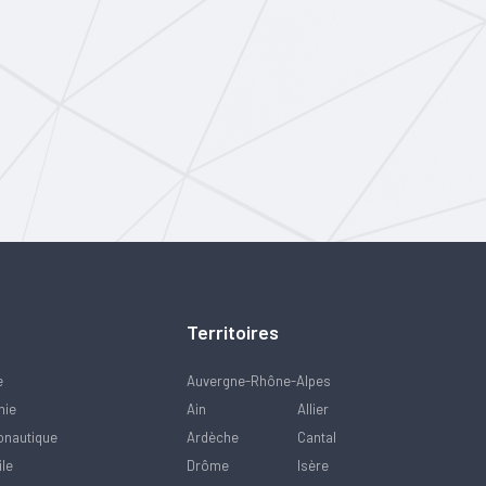
Territoires
e
Auvergne-Rhône-Alpes
mie
Ain
Allier
onautique
Ardèche
Cantal
ile
Drôme
Isère