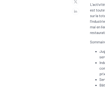
L’activit
est toute
sur la to
l’industr
mai en li
restaurat
Sommaire
Jug
ser
Ind
com
pri
Ser
Bât