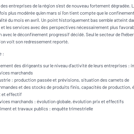
é des entreprises de la région s’est de nouveau fortement dégradée. 
fois plus modérée qu’en mars si l’on tient compte que le confinement
talité du mois en avril. Un point historiquement bas semble atteint d
ie et les services avec des perspectives nécessairement plus favora
en avec le déconfinement progressif décidé. Seul le secteur de l’héb
ion voit son redressement reporté.
 :
ement des dirigeants sur le niveau d’activité de leurs entreprises : i
vices marchands
ustrie : production passée et prévisions, situation des carnets de
mandes et des stocks de produits finis, capacités de production, 
x et effectif
vices marchands : évolution globale, évolution prix et effectifs
iment et travaux publics : enquête trimestrielle