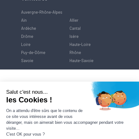
Auvergne-Rhône-Alpes
Ain
Allier
Ardèche
Cantal
Drôme
Isère
Loire
Haute-Loire
Puy-de-Dôme
Rhône
Savoie
Haute-Savoie
Salut c'est nous...
les Cookies !
On a attendu d'être sûrs que le contenu de
ce site vous intéresse avant de vous
déranger, mais on aimerait bien vous accompagner pendant votre
visite...
C'est OK pour vous ?