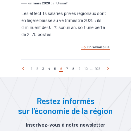
en
mars 2026
par
Urssaf
Les effectifs salariés privés régionaux sont
en légère baisse au 4e trimestre 2025 : ils
diminuent de 0,1 % sur un an, soit une perte
de 2 170 postes.
En savoir plus
1
2
3
4
5
6
7
8
9
10
...
102
Restez informés
sur l’économie de la région
Inscrivez-vous à notre newsletter