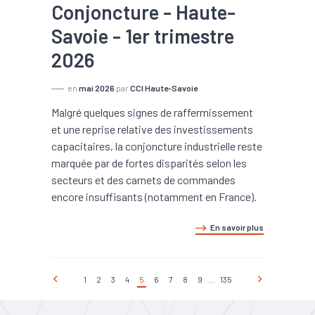
Conjoncture - Haute-
Savoie - 1er trimestre
2026
en
mai 2026
par
CCI Haute-Savoie
Malgré quelques signes de raffermissement
et une reprise relative des investissements
capacitaires, la conjoncture industrielle reste
marquée par de fortes disparités selon les
secteurs et des carnets de commandes
encore insuffisants (notamment en France).
En savoir plus
1
2
3
4
5
6
7
8
9
...
135