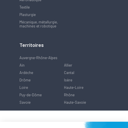
Textile
Plasturgie
Mécanique, métallurgie,
machines et robotique
Territoires
Auvergne-Rhône-Alpes
Ain
Allier
Ardèche
Cantal
Drôme
Isère
Loire
Haute-Loire
Puy-de-Dôme
Rhône
Savoie
Haute-Savoie