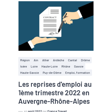
Région
Ain
Allier
Ardèche
Cantal
Drôme
Isère
Loire
Haute-Loire
Rhône
Savoie
Haute-Savoie
Puy-de-Dôme
Emploi, formation
Les reprises d'emploi au
1ème trimestre 2022 en
Auvergne-Rhône-Alpes
en
août 2022
par
France Travail