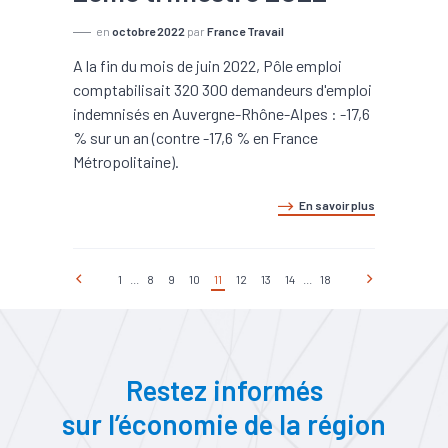
en
octobre 2022
par
France Travail
A la fin du mois de juin 2022, Pôle emploi
comptabilisait 320 300 demandeurs d'emploi
indemnisés en Auvergne-Rhône-Alpes : -17,6
% sur un an (contre -17,6 % en France
Métropolitaine).
En savoir plus
1
...
8
9
10
11
12
13
14
...
18
Restez informés
sur l’économie de la région