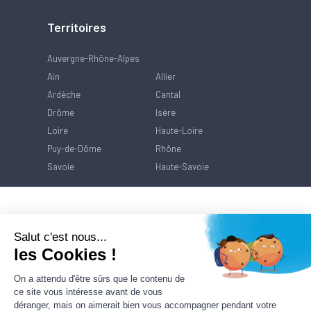
Territoires
Auvergne-Rhône-Alpes
Ain
Allier
Ardèche
Cantal
Drôme
Isère
Loire
Haute-Loire
Puy-de-Dôme
Rhône
Savoie
Haute-Savoie
Salut c'est nous...
les Cookies !
On a attendu d'être sûrs que le contenu de
ce site vous intéresse avant de vous
déranger, mais on aimerait bien vous accompagner pendant votre