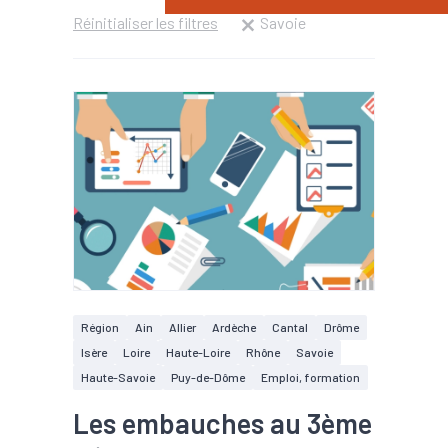
Réinitialiser les filtres
Savoie
Région
Ain
Allier
Ardèche
Cantal
Drôme
Isère
Loire
Haute-Loire
Rhône
Savoie
Haute-Savoie
Puy-de-Dôme
Emploi, formation
Les embauches au 3ème