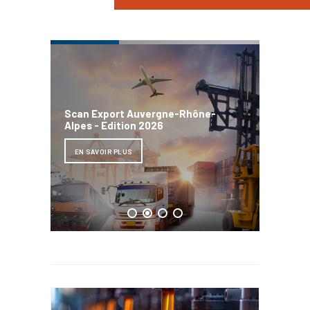
Bilan d
Scan Export Auvergne-Rhône-
Directs
Alpes - Edition 2026
Auverg
2025
EN SAVOIR PLUS
EN SAV