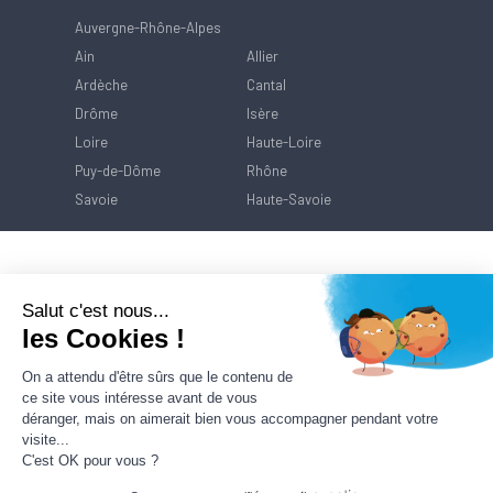
Auvergne-Rhône-Alpes
Ain
Allier
Ardèche
Cantal
Drôme
Isère
Loire
Haute-Loire
Puy-de-Dôme
Rhône
Savoie
Haute-Savoie
Salut c'est nous...
les Cookies !
On a attendu d'être sûrs que le contenu de
ce site vous intéresse avant de vous
déranger, mais on aimerait bien vous accompagner pendant votre
visite...
C'est OK pour vous ?