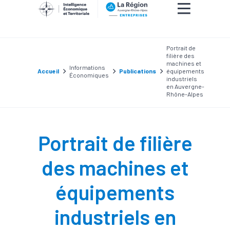
Portrait de
filière des
machines et
Informations
Accueil
Publications
équipements
Économiques
industriels
en Auvergne-
Rhône-Alpes
Portrait de filière
des machines et
équipements
industriels en