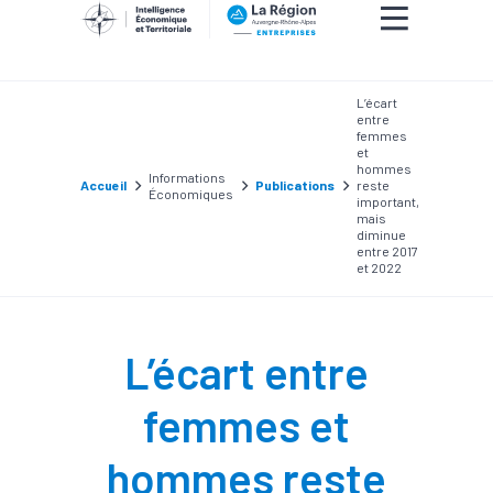
L’écart
entre
femmes
et
hommes
Informations
Accueil
Publications
reste
Économiques
important,
mais
diminue
entre 2017
et 2022
L’écart entre
femmes et
hommes reste