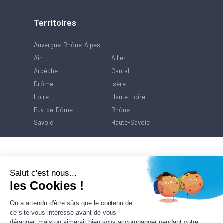
Territoires
Auvergne-Rhône-Alpes
Ain
Allier
Ardèche
Cantal
Drôme
Isère
Loire
Haute-Loire
Puy-de-Dôme
Rhône
Savoie
Haute-Savoie
Salut c'est nous...
les Cookies !
On a attendu d'être sûrs que le contenu de
ce site vous intéresse avant de vous
déranger, mais on aimerait bien vous accompagner pendant votre