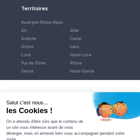
Territoires
Auvergne-Rhône-Alpes
Ain
Allier
Ardèche
Cantal
Drôme
Isère
Loire
Haute-Loire
Puy-de-Dôme
Rhône
Savoie
Haute-Savoie
Salut c'est nous...
les Cookies !
On a attendu d'être sûrs que le contenu de
ce site vous intéresse avant de vous
déranger, mais on aimerait bien vous accompagner pendant votre
visite...