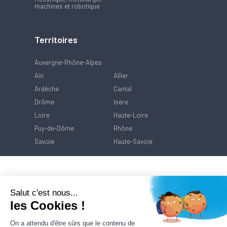
machines et robotique
Territoires
Auvergne-Rhône-Alpes
Ain
Allier
Ardèche
Cantal
Drôme
Isère
Loire
Haute-Loire
Puy-de-Dôme
Rhône
Savoie
Haute-Savoie
Salut c'est nous...
les Cookies !
On a attendu d'être sûrs que le contenu de