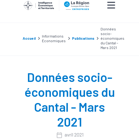
Données
socio-
Informations
Accueil
Publications
économiques
Économiques
du Cantal -
Mars 2021
Données socio-
économiques du
Cantal - Mars
2021
avril 2021