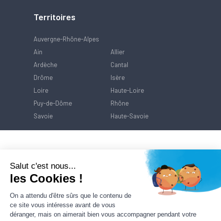
Territoires
Auvergne-Rhône-Alpes
Ain
Allier
Ardèche
Cantal
Drôme
Isère
Loire
Haute-Loire
Puy-de-Dôme
Rhône
Savoie
Haute-Savoie
Salut c'est nous...
les Cookies !
On a attendu d'être sûrs que le contenu de
ce site vous intéresse avant de vous
déranger, mais on aimerait bien vous accompagner pendant votre