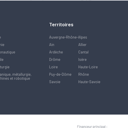
Territoires
e
Auvergne-Rhône-Alpes
mie
Ain
Allier
onautique
Ardèche
Cantal
ile
Drôme
Isère
turgie
Loire
Haute-Loire
nique, métallurgie,
Puy-de-Dôme
Rhône
hines et robotique
Savoie
Haute-Savoie