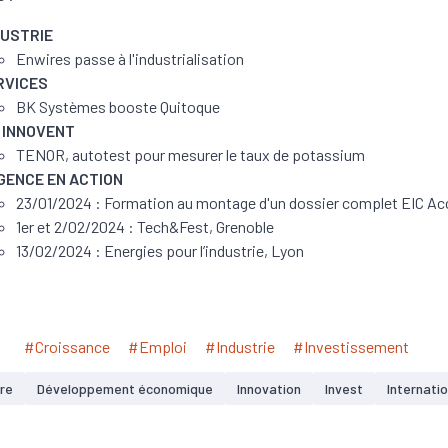
DUSTRIE
Enwires passe à l'industrialisation
RVICES
BK Systèmes booste Quitoque
S INNOVENT
TENOR, autotest pour mesurer le taux de potassium
AGENCE EN ACTION
23/01/2024 : Formation au montage d'un dossier complet EIC Ac
1er et 2/02/2024 : Tech&Fest, Grenoble
13/02/2024 : Energies pour l’industrie, Lyon
#Croissance
#Emploi
#Industrie
#Investissement
ère
Développement économique
Innovation
Invest
Internatio