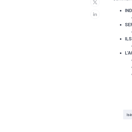
IN
SE
IL
L’
Is