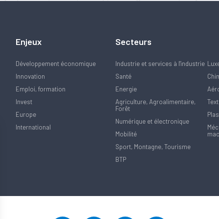
Enjeux
Secteurs
Développement économique
Industrie et services à l'industrie
Lux
Innovation
Santé
Chi
Emploi, formation
Energie
Aér
Invest
Agriculture, Agroalimentaire,
Text
Forêt
Europe
Plas
Numérique et électronique
International
Méca
Mobilité
mac
Sport, Montagne, Tourisme
BTP