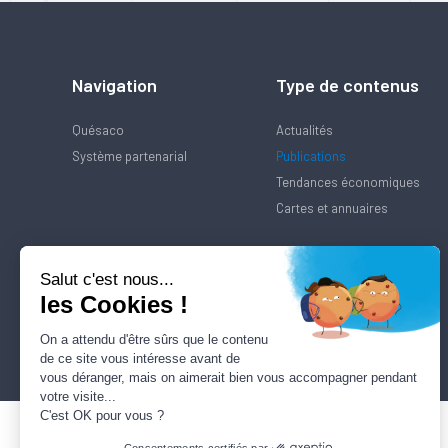
Navigation
Type de contenus
Quésaco
Actualités
Système partenarial
Publications
Tendances économiques
Cartes et annuaires
Salut c'est nous...
les Cookies !
On a attendu d'être sûrs que le contenu
de ce site vous intéresse avant de
vous déranger, mais on aimerait bien vous accompagner pendant
votre visite...
C'est OK pour vous ?
Consentements certifiés par