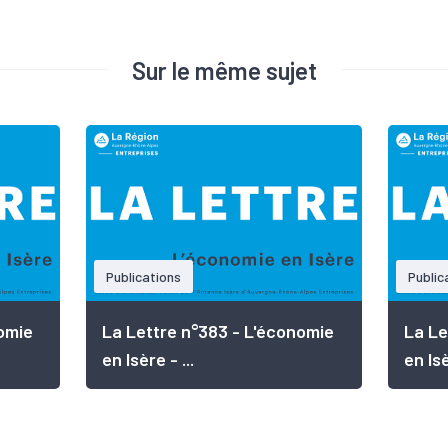
Sur le même sujet
Publications
Public
omie
La Lettre n°383 - L'économie
La Le
en Isère - ...
en Isè