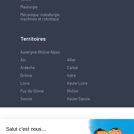
Plasturgie
Mécanique, métallurgie,
machines et robotique
Territoires
Auvergne-Rhône-Alpes
Ain
Allier
Ardèche
Cantal
Drôme
Isère
Loire
Haute-Loire
Puy-de-Dôme
Rhône
Savoie
Haute-Savoie
Salut c'est nous...