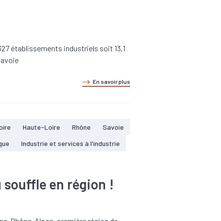
27 établissements industriels soit 13,1
Savoie
En savoir plus
oire
Haute-Loire
Rhône
Savoie
que
Industrie et services à l'industrie
 souffle en région !
rgne-Rhône-Alpes, première région de