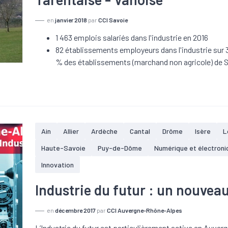
en
janvier 2018
par
CCI Savoie
1 463 emplois salariés dans l'industrie en 2016
82 établissements employeurs dans l'industrie sur 3
% des établissements (marchand non agricole) de 
Ain
Allier
Ardèche
Cantal
Drôme
Isère
L
Haute-Savoie
Puy-de-Dôme
Numérique et électroni
Innovation
Industrie du futur : un nouveau
en
décembre 2017
par
CCI Auvergne-Rhône-Alpes
L’Industrie du futur est particulièrement active en Auve