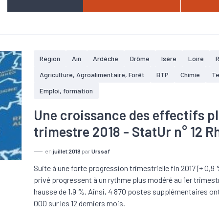
Région
Ain
Ardèche
Drôme
Isère
Loire
Agriculture, Agroalimentaire, Forêt
BTP
Chimie
Te
Emploi, formation
Une croissance des effectifs p
trimestre 2018 - StatUr n° 12 
en
juillet 2018
par
Urssaf
Suite à une forte progression trimestrielle fin 2017 (+ 0,9 
privé progressent à un rythme plus modéré au 1er trimestre
hausse de 1,9 %. Ainsi, 4 870 postes supplémentaires ont
000 sur les 12 derniers mois.