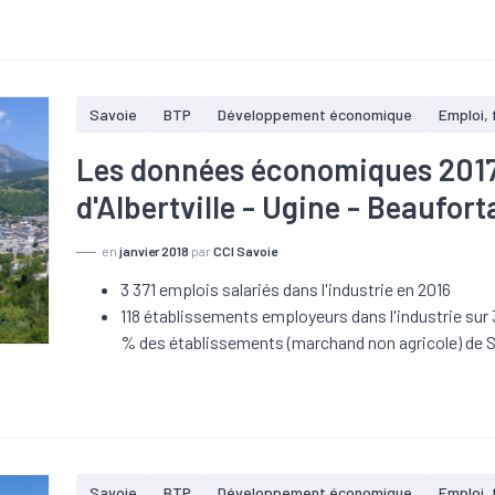
Savoie
BTP
Développement économique
Emploi,
Les données économiques 2017 s
d'Albertville - Ugine - Beaufort
en
janvier 2018
par
CCI Savoie
3 371 emplois salariés dans l'industrie en 2016
118 établissements employeurs dans l'industrie sur 
% des établissements (marchand non agricole) de 
Savoie
BTP
Développement économique
Emploi,