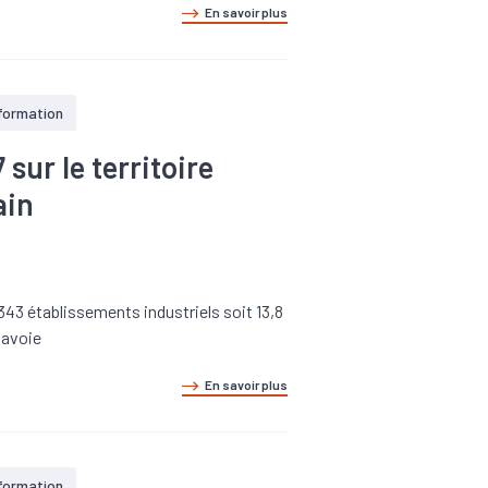
En savoir plus
 formation
ur le territoire
ain
343 établissements industriels soit 13,8
Savoie
En savoir plus
 formation