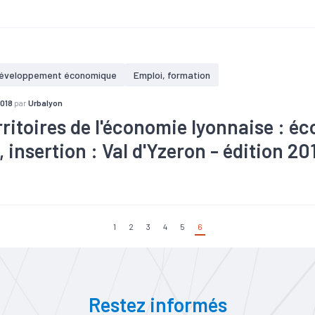
#Commerce
#Création
#Démographie
#Emploi
#Immobili
ravail
#Population
#Zone d'activités
éveloppement économique
Emploi, formation
2018
par
Urbalyon
rritoires de l'économie lyonnaise : é
 insertion : Val d'Yzeron - édition 20
#Commerce
#Création
#Démographie
#Emploi
#Immobili
ravail
#Population
#Zone d'activités
1
2
3
4
5
6
Restez informés