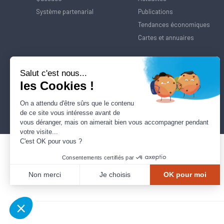
Système partenarial
Publications
Tendances économiques
Cartes et annuaires
Salut c'est nous...
les Cookies !
On a attendu d'être sûrs que le contenu
de ce site vous intéresse avant de
vous déranger, mais on aimerait bien vous accompagner pendant
votre visite...
C'est OK pour vous ?
Consentements certifiés par
Non merci
Je choisis
OK pour moi
Axeptio consent
Plateforme de Gestion du Consentement : Personnalisez vos Options
Notre plateforme vous permet d'adapter et de gérer vos paramètres de confidentialité, en ga