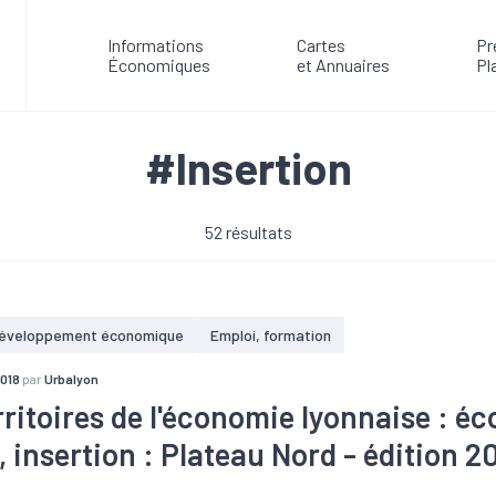
Informations
Cartes
Pr
Économiques
et Annuaires
Pl
#Insertion
52 résultats
éveloppement économique
Emploi, formation
2018
par
Urbalyon
rritoires de l'économie lyonnaise : é
 insertion : Plateau Nord - édition 2