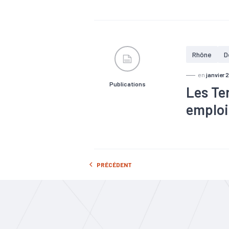
#Artisanat
#Marché du t
Rhône
D
en
janvier 
Publications
Les Te
emploi,
#Artisanat
#Marché du t
PRÉCÉDENT