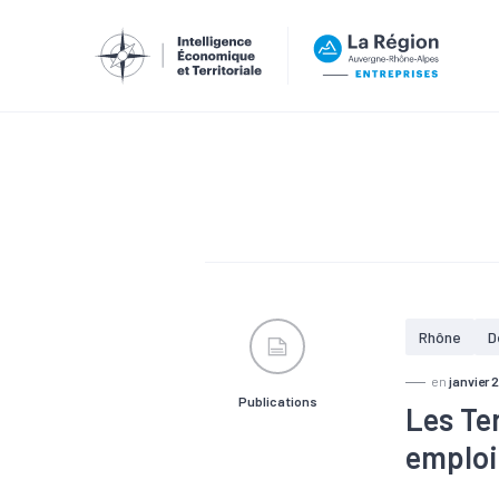
Rhône
D
en
janvier 
Publications
Les Te
emploi,