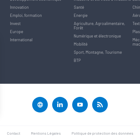
Innovation
Santé
Chi
Emploi, formation
Energie
Aér
Invest
Agriculture, Agroalimentaire,
Text
Forêt
Europe
Plas
Numérique et électronique
International
Méca
Mobilité
mac
Sport, Montagne, Tourisme
BTP
rantissant la conformité avec les réglementations. Personnalisez vos préférences pour contrôler 
Contact
Mentions Légales
Politique de protection des données