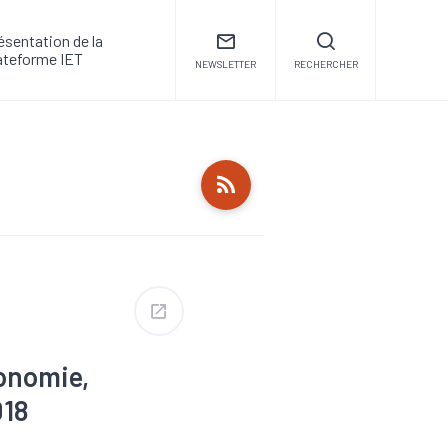
ésentation de la
ateforme IET
NEWSLETTER
RECHERCHER
conomie,
018