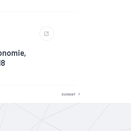
er
#Insertion
conomie,
18
er
#Insertion
SUIVANT