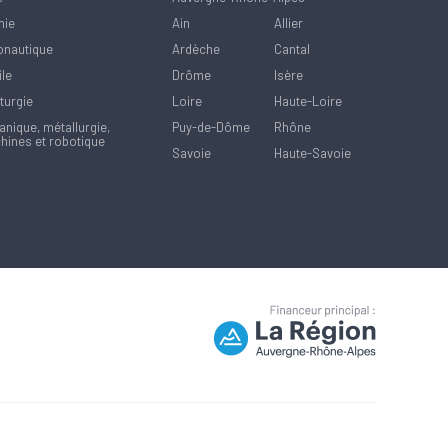
mie
Ain
Allier
onautique
Ardèche
Cantal
ile
Drôme
Isère
turgie
Loire
Haute-Loire
nique, métallurgie,
Puy-de-Dôme
Rhône
hines et robotique
Savoie
Haute-Savoie
la manière dont vos informations sont manipulées.