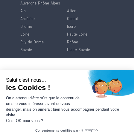
Auvergne-Rhône-Alpes
Ain
Allier
Ardèche
Cantal
Drôme
Isère
Loire
Haute-Loire
Puy-de-Dôme
Rhône
Savoie
Haute-Savoie
Salut c'est nous...
les Cookies !
On a attendu d'être sûrs que le contenu de
ce site vous intéresse avant de vous
déranger, mais on aimerait bien vous accompagner pendant votre
visite...
C'est OK pour vous ?
Consentements certifiés par