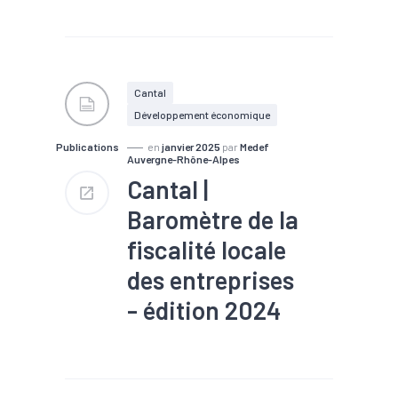
#Emploi
#Entreprises
#EPCI
#Fiscalité
#Foncier
Cantal
Développement économique
Publications
en
janvier 2025
par
Medef
Auvergne-Rhône-Alpes
Cantal |
Baromètre de la
fiscalité locale
des entreprises
- édition 2024
#Emploi
#Entreprises
#EPCI
#Fiscalité
#Foncier