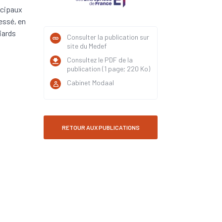
incipaux
essé, en
iards
Consulter la publication sur
site du Medef
Consultez le PDF de la
publication (1 page; 220 Ko)
Cabinet Modaal
RETOUR AUX PUBLICATIONS