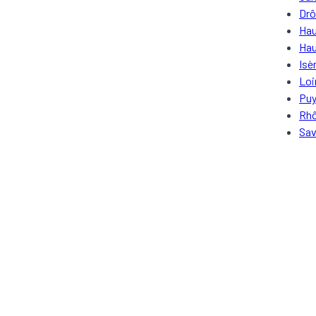
Dr
Hau
Hau
Isè
Loi
Pu
Rh
Sav