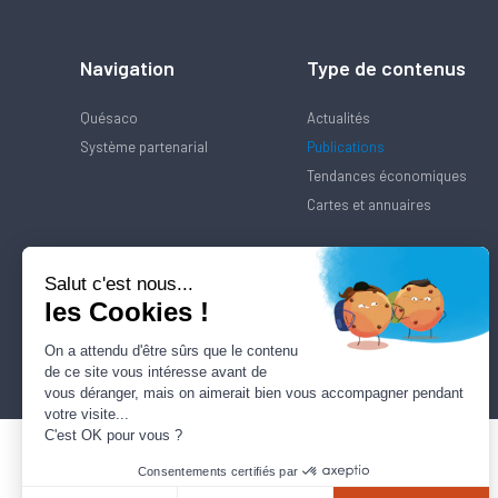
Navigation
Type de contenus
Quésaco
Actualités
Système partenarial
Publications
Tendances économiques
Cartes et annuaires
Salut c'est nous...
les Cookies !
On a attendu d'être sûrs que le contenu
de ce site vous intéresse avant de
vous déranger, mais on aimerait bien vous accompagner pendant
votre visite...
C'est OK pour vous ?
Consentements certifiés par