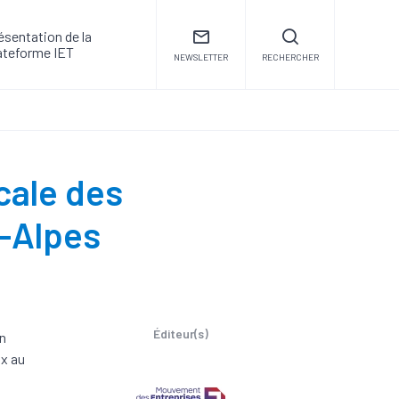
ésentation de la
ateforme IET
NEWSLETTER
RECHERCHER
cale des
-Alpes
Éditeur(s)
en
ux au