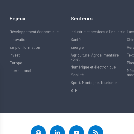
Enjeux
Secteurs
Développement économique
Industrie et services à l'industrie
Lux
Innovation
Santé
Chi
Emploi, formation
Energie
Aér
Invest
Agriculture, Agroalimentaire,
Text
Forêt
Europe
Plas
Numérique et électronique
International
Méca
Mobilité
mac
Sport, Montagne, Tourisme
BTP