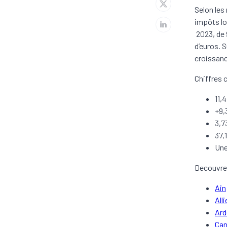
Selon les 
impôts lo
2023, de 9
d’euros. 
croissanc
Chiffres c
11,
+9,
3,7
37,
Une
Decouvrez
Ain
Alli
Ard
Can