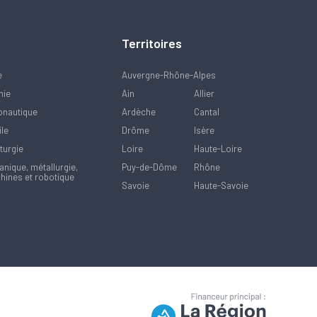
Territoires
e
Auvergne-Rhône-Alpes
mie
Ain
Allier
onautique
Ardèche
Cantal
ile
Drôme
Isère
turgie
Loire
Haute-Loire
nique, métallurgie,
Puy-de-Dôme
Rhône
hines et robotique
Savoie
Haute-Savoie