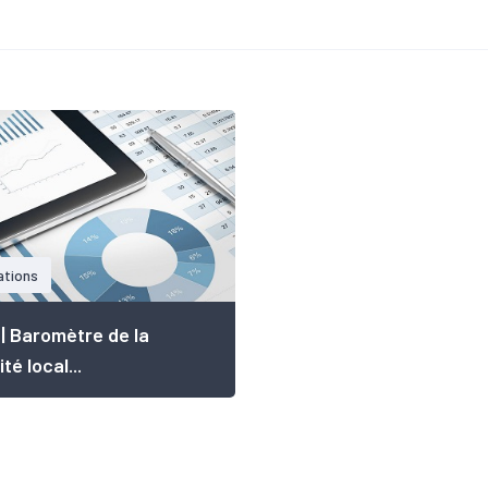
ations
r | Baromètre de la
ité local...