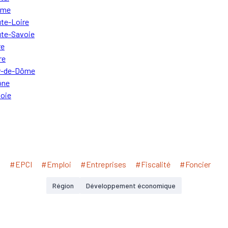
ôme
te-Loire
te-Savoie
re
re
y-de-Dôme
ône
oie
#EPCI
#Emploi
#Entreprises
#Fiscalité
#Foncier
Région
Développement économique