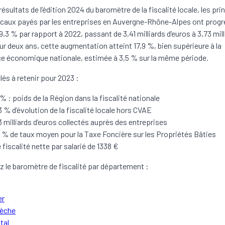
résultats de l’édition 2024 du baromètre de la fiscalité locale, les pr
caux payés par les entreprises en Auvergne-Rhône-Alpes ont progr
,3 % par rapport à 2022, passant de 3,41 milliards d’euros à 3,73 mill
Sur deux ans, cette augmentation atteint 17,9 %, bien supérieure à la
e économique nationale, estimée à 3,5 % sur la même période.
lés à retenir pour 2023 :
4% : poids de la Région dans la fiscalité nationale
3 % d’évolution de la fiscalité locale hors CVAE
3 milliards d’euros collectés auprès des entreprises
1 % de taux moyen pour la Taxe Foncière sur les Propriétés Bâties
 fiscalité nette par salarié de 1338 €
 le baromètre de fiscalité par département :
er
èche
tal