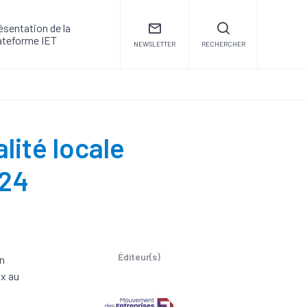
ésentation de la
ateforme IET
NEWSLETTER
RECHERCHER
lité locale
024
Éditeur(s)
en
ux au