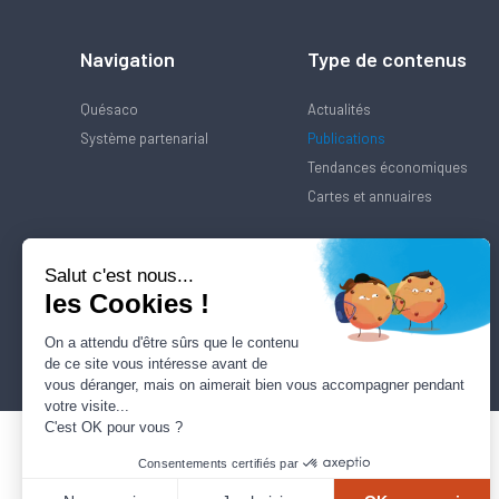
Navigation
Type de contenus
Quésaco
Actualités
Système partenarial
Publications
Tendances économiques
Cartes et annuaires
Salut c'est nous...
les Cookies !
On a attendu d'être sûrs que le contenu
de ce site vous intéresse avant de
vous déranger, mais on aimerait bien vous accompagner pendant
votre visite...
C'est OK pour vous ?
Consentements certifiés par