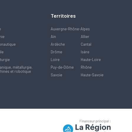
Territoires
e
Auvergne-Rhône-Alpes
mie
Ain
Allier
onautique
Ardèche
Cantal
ile
Drôme
Isère
turgie
Loire
Haute-Loire
nique, métallurgie,
Puy-de-Dôme
Rhône
hines et robotique
Savoie
Haute-Savoie