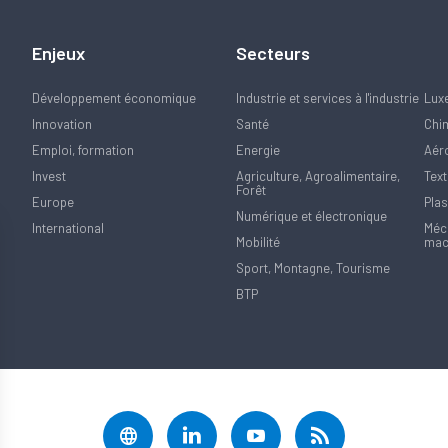
Enjeux
Secteurs
Développement économique
Industrie et services à l'industrie
Lux
Innovation
Santé
Chi
Emploi, formation
Energie
Aér
Invest
Agriculture, Agroalimentaire,
Text
Forêt
Europe
Plas
Numérique et électronique
International
Méca
Mobilité
mac
Sport, Montagne, Tourisme
BTP