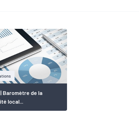
ations
r | Baromètre de la
ité local...