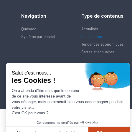
Navigation
Type de contenus
Quésaco
Actualités
Système partenarial
Publications
Tendances économiques
Cartes et annuaires
Salut c'est nous...
les Cookies !
On a attendu d'être sûrs que le contenu
de ce site vous intéresse avant de
vous déranger, mais on aimerait bien vous accompagner pendant
votre visite...
C'est OK pour vous ?
Consentements certifiés par