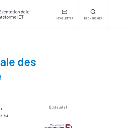
ésentation de la
ateforme IET
NEWSLETTER
RECHERCHER
cale des
4
Éditeur(s)
en
ux au