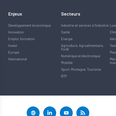
Enjeux
Secteurs
Développement économique
Industrie et services à l'industrie
Lux
Innovation
Santé
Chi
Emploi, formation
Energie
Aér
Invest
Agriculture, Agroalimentaire,
Text
Forêt
Europe
Plas
Numérique et électronique
International
Méca
Mobilité
mac
Sport, Montagne, Tourisme
BTP