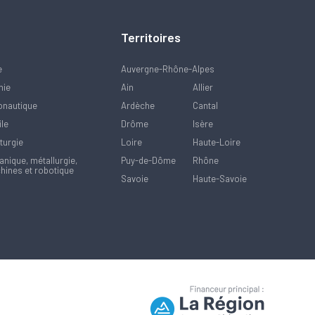
Territoires
e
Auvergne-Rhône-Alpes
mie
Ain
Allier
onautique
Ardèche
Cantal
ile
Drôme
Isère
turgie
Loire
Haute-Loire
nique, métallurgie,
Puy-de-Dôme
Rhône
hines et robotique
Savoie
Haute-Savoie