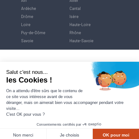
Ain
Allier
Ardèche
Cantal
Drôme
Isère
Loire
Haute-Loire
Puy-de-Dôme
Rhône
Savoie
Haute-Savoie
Salut c'est nous...
les Cookies !
On a attendu d'être sûrs que le contenu de
ce site vous intéresse avant de vous
déranger, mais on aimerait bien vous accompagner pendant votre
visite...
C'est OK pour vous ?
Consentements certifiés par
Contact
Mentions Légales
Politique de
protection des données
Non merci
Je choisis
OK pour moi