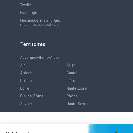
Textile
Plasturgie
Mécanique, métallurgie,
machines et robotique
Territoires
Auvergne-Rhône-Alpes
Ain
Allier
Ardèche
Cantal
Drôme
Isère
Loire
Haute-Loire
Puy-de-Dôme
Rhône
Savoie
Haute-Savoie