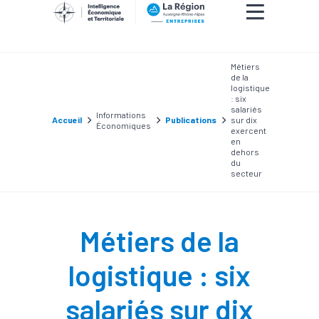
Métiers
de la
logistique
: six
salariés
Informations
Accueil
Publications
sur dix
Économiques
exercent
en
dehors
du
secteur
Métiers de la
logistique : six
salariés sur dix