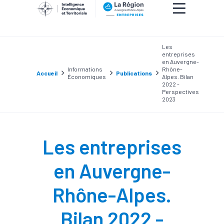
Les
entreprises
en Auvergne-
Informations
Rhône-
Accueil
Publications
Économiques
Alpes. Bilan
2022 -
Perspectives
2023
Les entreprises
en Auvergne-
Rhône-Alpes.
Bilan 2022 -