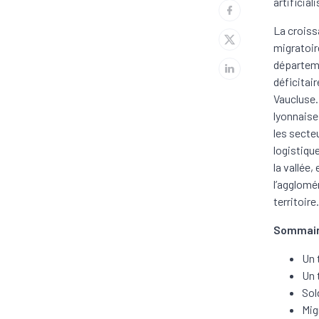
artificia
La croiss
migratoir
départeme
déficitai
Vaucluse.
lyonnaise.
les secteu
logistiqu
la vallée
l’agglomé
territoire.
Sommai
Un 
Un 
Sol
Mig