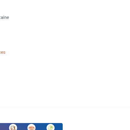
taine
ces