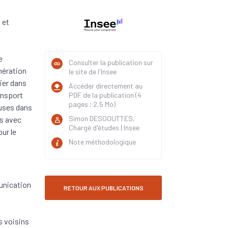
 et
e
Consulter la publication sur
omération
le site de l'Insee
lier dans
Accéder directement au
ransport
PDF de la publication (4
pages ; 2,5 Mo)
euses dans
Simon DESGOUTTES,
es avec
Chargé d'études | Insee
ur le
Note méthodologique
munication
RETOUR AUX PUBLICATIONS
s voisins