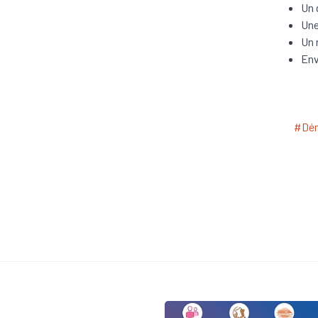
Un 
Une
Un 
Env
#Dém