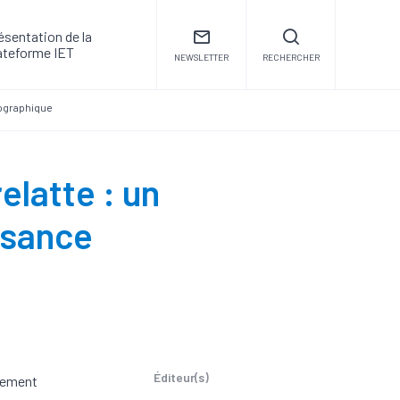
ésentation de la
ateforme IET
NEWSLETTER
RECHERCHER
mographique
elatte : un
issance
Éditeur(s)
rtement