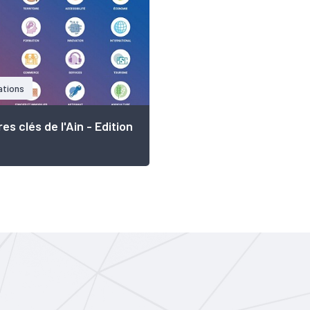
ations
res clés de l'Ain - Edition