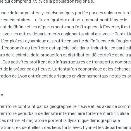
lisé qui comprend 7,5 % de la population régionale.
ance de la population y est dynamique, portée par des soldes naturel
e excédentaires. Le flux migratoire est notamment positif avec le
nt du Rhône et les départements non limitrophes. À l’inverse, il est
re avec les autres départements englobants, ainsi qu’avec le Gard et l
 L’emploi est dynamique et profite en partie de l’influence de l’aggl
 L’économie du territoire est spécialisée dans l’industrie, en particu
rs de la chimie, de la production et distribution d’électricité et de t
e. Ces activités profitent des infrastructures de transports, nombr
, et de la présence du fleuve. L’orientation économique et les échang
ration de Lyon entraînent des risques environnementaux notables po
re
territoire contraint par sa géographie, le fleuve et les axes de com
territoire périurbain de densité intermédiaire fortement artificialisé
des naturel et migratoire portent la dynamique démographique
rations résidentielles : des liens forts avec Lyon et les département