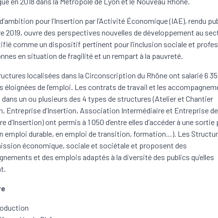
e en 2018 dans la Métropole de Lyon et le Nouveau Rhône.
d’ambition pour l’Insertion par l’Activité Économique (IAE), rendu pub
 2019, ouvre des perspectives nouvelles de développement au sec
ntifié comme un dispositif pertinent pour l’inclusion sociale et profe
nnes en situation de fragilité et un rempart à la pauvreté.
ructures localisées dans la Circonscription du Rhône ont salarié 6 3
 éloignées de l’emploi. Les contrats de travail et les accompagnem
dans un ou plusieurs des 4 types de structures (Atelier et Chantier
on, Entreprise d’Insertion, Association Intermédiaire et Entreprise de
e d’Insertion) ont permis à 1 050 d’entre elles d’accéder à une sortie
en emploi durable, en emploi de transition, formation…). Les Structure
ission économique, sociale et sociétale et proposent des
ements et des emplois adaptés à la diversité des publics qu’elles
t.
re
roduction