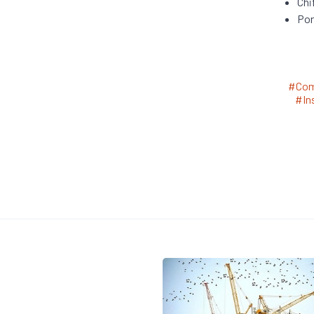
Chi
Por
#Com
#In