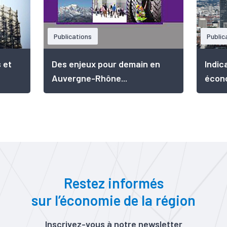
Publications
Public
 et
Des enjeux pour demain en
Indic
Auvergne-Rhône...
écono
Restez informés
sur l’économie de la région
Inscrivez-vous à notre newsletter