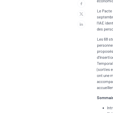
économiqu
Le Pacte 
septembre
l’IAE ide
des perso
Les 68 st
personnes
proposés 
d’Inserti
Temporair
(sorties 
ont une m
accompagn
accueillen
Sommai
Int