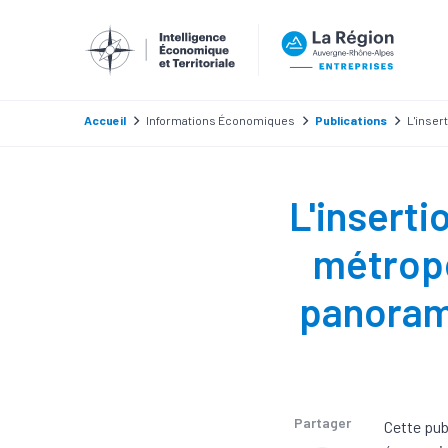
Accueil
Informations Économiques
Publications
L'inser
L'inserti
métropo
panorama
Partager
Cette pub