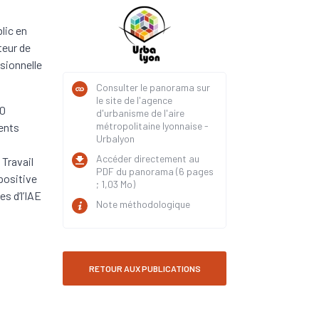
lic en
teur de
ssionnelle
Consulter le panorama sur
le site de l'agence
50
d'urbanisme de l'aire
métropolitaine lyonnaise -
ents
Urbalyon
Accéder directement au
 Travail
PDF du panorama (6 pages
 positive
; 1,03 Mo)
s d’l’IAE
Note méthodologique
RETOUR AUX PUBLICATIONS