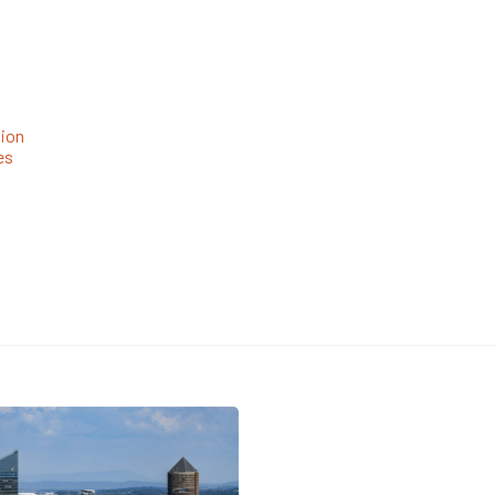
ion
es