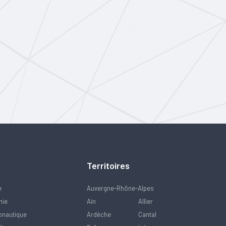
Territoires
e
Auvergne-Rhône-Alpes
mie
Ain
Allier
onautique
Ardèche
Cantal