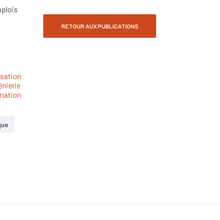
mplois
RETOUR AUX PUBLICATIONS
isation
énierie
mation
que