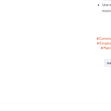
Une m
moin
#Commun
#Emplo
#Main
Is