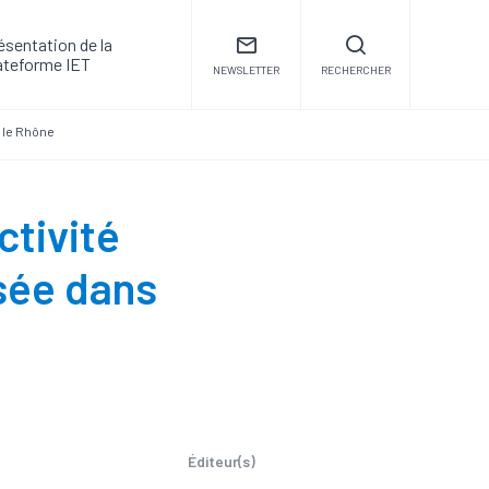
ésentation de la
ateforme IET
NEWSLETTER
RECHERCHER
 le Rhône
tivité
sée dans
Éditeur(s)