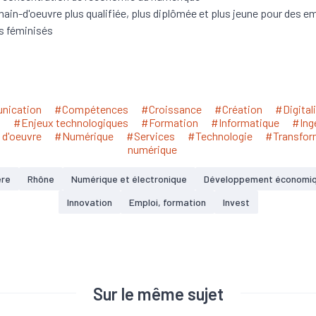
ain-d'oeuvre plus qualifiée, plus diplômée et plus jeune pour des e
s féminisés
ication
#Compétences
#Croissance
#Création
#Digital
i
#Enjeux technologiques
#Formation
#Informatique
#Ing
 d'oeuvre
#Numérique
#Services
#Technologie
#Transfor
numérique
ère
Rhône
Numérique et électronique
Développement économi
Innovation
Emploi, formation
Invest
Sur le même sujet