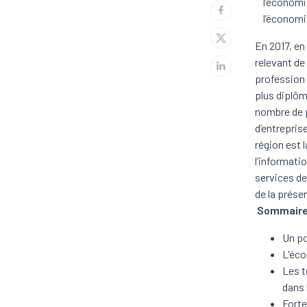
l’économie
l’économi
En 2017, en
relevant de
profession 
plus diplôm
nombre de p
d’entrepris
région est 
l’informati
services de
de la prése
Sommair
Un po
L'éco
Les t
dans 
Forte