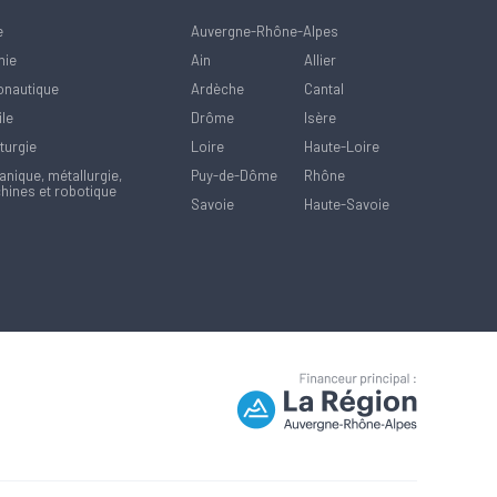
e
Auvergne-Rhône-Alpes
mie
Ain
Allier
onautique
Ardèche
Cantal
ile
Drôme
Isère
turgie
Loire
Haute-Loire
nique, métallurgie,
Puy-de-Dôme
Rhône
hines et robotique
Savoie
Haute-Savoie
la manière dont vos informations sont manipulées.