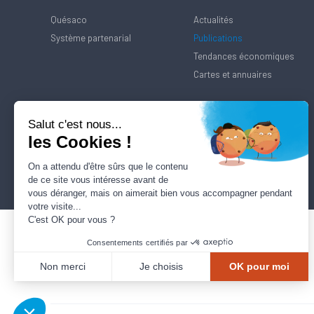
Quésaco
Actualités
Système partenarial
Publications
Tendances économiques
Cartes et annuaires
Salut c'est nous...
les Cookies !
On a attendu d'être sûrs que le contenu
de ce site vous intéresse avant de
vous déranger, mais on aimerait bien vous accompagner pendant
votre visite...
C'est OK pour vous ?
Consentements certifiés par
Non merci
Je choisis
OK pour moi
Axeptio consent
Plateforme de Gestion du Consentement : Personnalisez vos Options
Notre plateforme vous permet d'adapter et de gérer vos paramètres de confidentialité, en ga