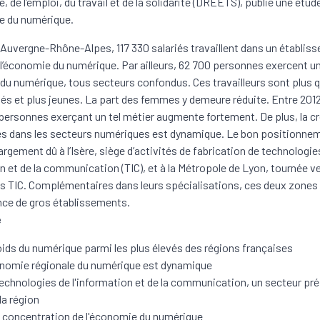
, de l’emploi, du travail et de la solidarité (DREETS), publie une étud
e du numérique.
 Auvergne-Rhône-Alpes, 117 330 salariés travaillent dans un établis
 l’économie du numérique. Par ailleurs, 62 700 personnes exercent u
du numérique, tous secteurs confondus. Ces travailleurs sont plus qu
és et plus jeunes. La part des femmes y demeure réduite. Entre 2012 
ersonnes exerçant un tel métier augmente fortement. De plus, la c
es dans les secteurs numériques est dynamique. Le bon positionnem
largement dû à l’Isère, siège d’activités de fabrication de technologie
on et de la communication (TIC), et à la Métropole de Lyon, tournée ve
s TIC. Complémentaires dans leurs spécialisations, ces deux zones
nce de gros établissements.
e
ids du numérique parmi les plus élevés des régions françaises
nomie régionale du numérique est dynamique
echnologies de l'information et de la communication, un secteur pr
la région
 concentration de l'économie du numérique