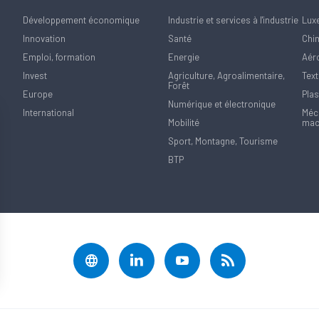
Développement économique
Industrie et services à l'industrie
Lux
Innovation
Santé
Chi
Emploi, formation
Energie
Aér
Invest
Agriculture, Agroalimentaire,
Text
Forêt
Europe
Plas
Numérique et électronique
International
Méca
Mobilité
mac
Sport, Montagne, Tourisme
BTP
rantissant la conformité avec les réglementations. Personnalisez vos préférences pour contrôler 