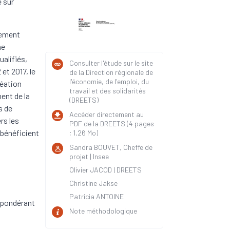
e sur
sement
ne
alifiés,
Consulter l'étude sur le site
et 2017, le
de la Direction régionale de
l'économie, de l'emploi, du
réation
travail et des solidarités
ent de la
(DREETS)
s de
Accéder directement au
rs les
PDF de la DREETS (4 pages
 bénéficient
; 1,26 Mo)
Sandra BOUVET, Cheffe de
projet | Insee
Olivier JACOD | DREETS
Christine Jakse
Patricia ANTOINE
épondérant
Note méthodologique