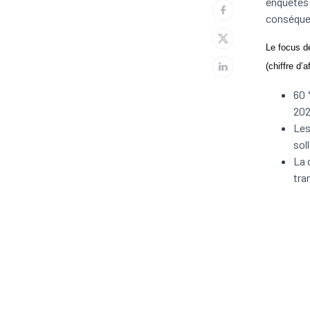
enquêtes 
conséquen
Le focus de
(chiffre d’
60 
202
Les
sol
La 
tra