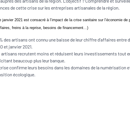
auprès des artisans de la région. L'objectif ? Comprendre et surveille
ces de cette crise sur les entreprises artisanales de la région.
 janvier 2021 est consacré à l’impact de la crise sanitaire sur l’économie de 
affaires, freins à la reprise, besoins de financement…)
% des artisans ont connu une baisse de leur chiffre d’affaires entre
0 et janvier 2021.
 artisans recrutent moins et réduisent leurs investissements tout e
licitant beaucoup plus leur banque.
crise confirme leurs besoins dans les domaines de la numérisation et
nsition écologique.