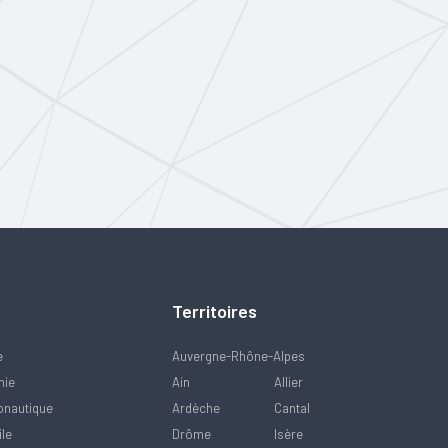
Territoires
e
Auvergne-Rhône-Alpes
mie
Ain
Allier
onautique
Ardèche
Cantal
ile
Drôme
Isère