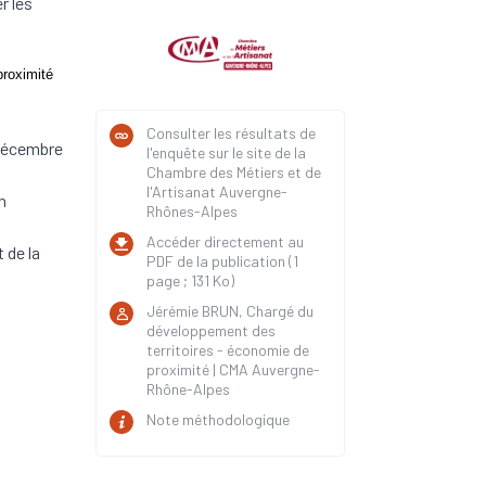
r les
proximité
Consulter les résultats de
 décembre
l'enquête sur le site de la
Chambre des Métiers et de
l'Artisanat Auvergne-
n
Rhônes-Alpes
Accéder directement au
 de la
PDF de la publication (1
page ; 131 Ko)
Jérémie BRUN, Chargé du
développement des
territoires - économie de
proximité | CMA Auvergne-
Rhône-Alpes
Note méthodologique