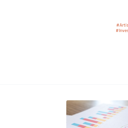
#Arti
#Inve