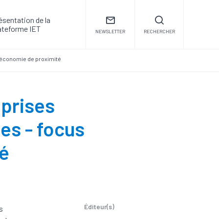
ésentation de la
ateforme IET
NEWSLETTER
RECHERCHER
l'économie de proximité
eprises
es - focus
té
Éditeur(s)
s