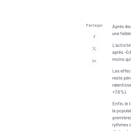
Partager
Après deu
une faibl
L’activit
après -0,
moins qu’
Les effec
reste pén
ralentiss
+7,6%).
Enfin, le
la popula
premières
rythmes d