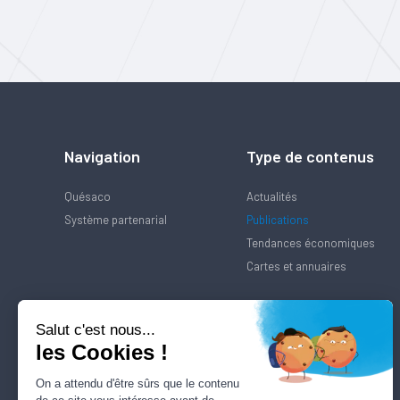
Navigation
Type de contenus
Quésaco
Actualités
Système partenarial
Publications
Tendances économiques
Cartes et annuaires
Salut c'est nous...
les Cookies !
On a attendu d'être sûrs que le contenu