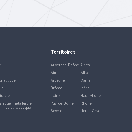
Territoires
e
Auvergne-Rhône-Alpes
mie
Ain
Allier
onautique
Ardèche
Cantal
ile
Drôme
Isère
turgie
Loire
Haute-Loire
nique, métallurgie,
Puy-de-Dôme
Rhône
hines et robotique
Savoie
Haute-Savoie