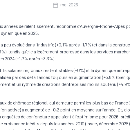
mai 2026
x années de ralentissement, l’économie d’Auvergne-Rhône-Alpes p
e dynamique en 2025.
é a peu évolué dans l’industrie (+0,1% après -1,7%) et dans la constru
6%), tandis qu’elle a légèrement progressé dans les services march
en 2024 (+1,7% après +3,3%).
tifs salariés régionaux restent stables (+0%) et la dynamique entrep
alisée par des défaillances toujours en augmentation (+3,8%) bien q
ement et un rythme de créations d’entreprises moins soutenu (+4,9
 taux de chômage régional, qui demeure parmi les plus bas de France 
tion active) a augmenté de +0,2 point en moyenne sur l’année. Et, alo
 enquêtes de conjoncture appelaient à l’optimisme pour 2026, préd
e croissance inédits depuis les années 2010 (Insee, décembre 2025),