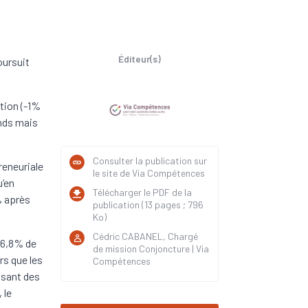
Éditeur(s)
oursuit
ction (-1%
ands mais
Consulter la publication sur
reneuriale
le site de Via Compétences
u’en
Télécharger le PDF de la
% après
publication (13 pages ; 796
Ko)
Cédric CABANEL, Chargé
(6,8% de
de mission Conjoncture | Via
rs que les
Compétences
isant des
 le