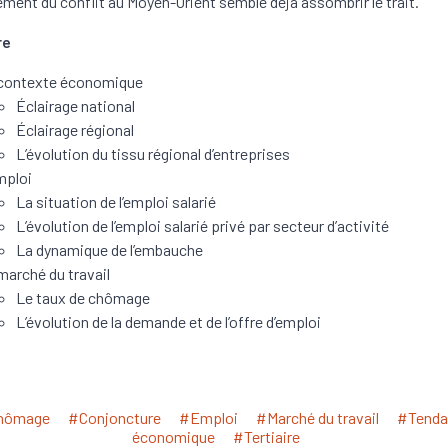
ment du conflit au Moyen-Orient semble déjà assombrir le trait.
re
contexte économique
Éclairage national
Éclairage régional
L’évolution du tissu régional d’entreprises
mploi
La situation de l’emploi salarié
L’évolution de l’emploi salarié privé par secteur d’activité
La dynamique de l’embauche
marché du travail
Le taux de chômage
L’évolution de la demande et de l’offre d’emploi
hômage
#Conjoncture
#Emploi
#Marché du travail
#Tenda
économique
#Tertiaire