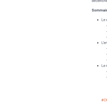
déclenche
Sommai
Le 
L'e
Le 
#C