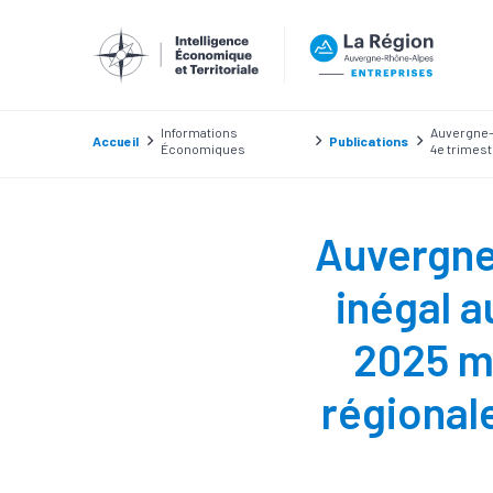
Informations
Auvergne-R
Accueil
Publications
Économiques
4e trimes
Auvergne-
inégal a
2025 m
régional