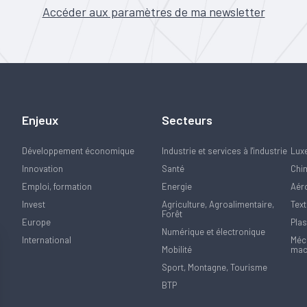
Accéder aux paramètres de ma newsletter
Enjeux
Secteurs
Développement économique
Industrie et services à l'industrie
Lux
Innovation
Santé
Chi
Emploi, formation
Energie
Aér
Invest
Agriculture, Agroalimentaire,
Text
Forêt
Europe
Plas
Numérique et électronique
International
Méca
Mobilité
mac
Sport, Montagne, Tourisme
BTP