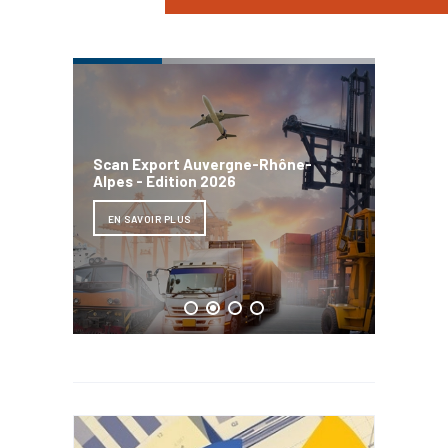
Bilan d
Scan Export Auvergne-Rhône-
Directs
Alpes - Edition 2026
Auverg
2025
EN SAVOIR PLUS
EN SAV