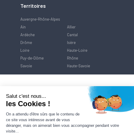
Territoires
Auvergne-Rhône-Alpes
Ain
Allier
Ardèche
Cantal
Drôme
Isère
Loire
Haute-Loire
Puy-de-Dôme
Rhône
Savoie
Haute-Savoie
Salut c'est nous...
les Cookies !
On a attendu d'être sûrs que le contenu de
ce site vous intéresse avant de vous
déranger, mais on aimerait bien vous accompagner pendant votre
visite...