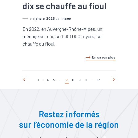
dix se chauffe au fioul
en
janvier 2026
par
Insee
En 2022, en Auvergne-Rhône-Alpes, un
ménage sur dix, soit 391 000 foyers, se
chauffe au fioul.
En savoir plus
1
...
4
5
6
7
8
9
10
...
113
Restez informés
sur l’économie de la région