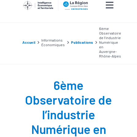
6ème
Observatoire
de l’industrie
Informations
Accueil
Publications
Numérique
Économiques
en
Auvergne-
Rhône-Alpes
6ème
Observatoire de
l’industrie
Numérique en