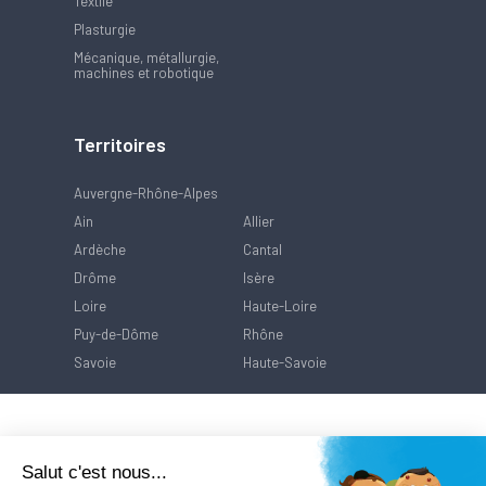
Textile
Plasturgie
Mécanique, métallurgie,
machines et robotique
Territoires
Auvergne-Rhône-Alpes
Ain
Allier
Ardèche
Cantal
Drôme
Isère
Loire
Haute-Loire
Puy-de-Dôme
Rhône
Savoie
Haute-Savoie
Salut c'est nous...