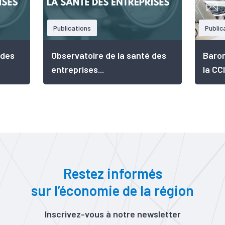
Publications
Public
 des
Observatoire de la santé des
Barom
entreprises...
la CCI
Restez informés
sur l’économie de la région
Inscrivez-vous à notre newsletter