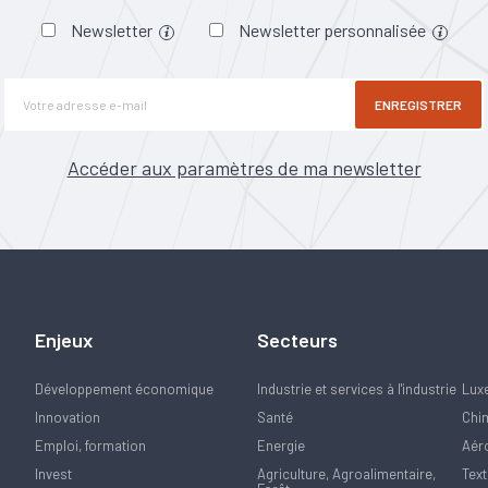
Newsletter
Newsletter personnalisée
ENREGISTRER
Accéder aux paramètres de ma newsletter
Enjeux
Secteurs
Développement économique
Industrie et services à l'industrie
Lux
Innovation
Santé
Chi
Emploi, formation
Energie
Aér
Invest
Agriculture, Agroalimentaire,
Text