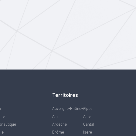
Territoires
e
Auvergne-Rhône-Alpes
mie
Ain
Allier
onautique
Ardèche
Cantal
ile
Drôme
Isère