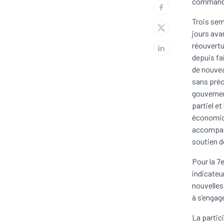
commandes
Trois sem
jours ava
réouvertu
depuis fa
de nouvea
sans préc
gouvernem
partiel e
économiqu
accompagn
soutien d
Pour la 7e
indicateu
nouvelles
à s’engag
La partic