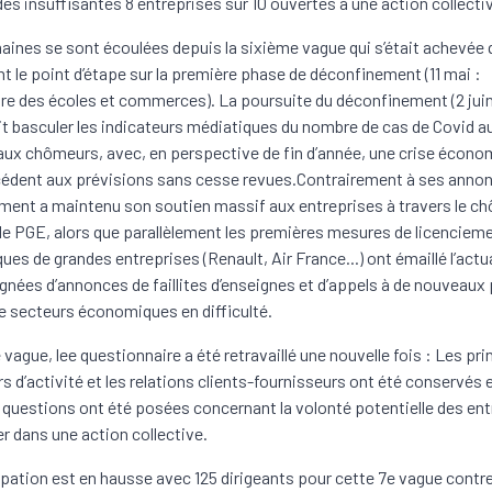
 insuffisantes 8 entreprises sur 10 ouvertes à une action collecti
aines se sont écoulées depuis la sixième vague qui s’était achevée
nt le point d’étape sur la première phase de déconfinement (11 mai :
re des écoles et commerces). La poursuite du déconfinement (2 juin
it basculer les indicateurs médiatiques du nombre de cas de Covid 
ux chômeurs, avec, en perspective de fin d’année, une crise écono
édent aux prévisions sans cesse revues.Contrairement à ses annon
ent a maintenu son soutien massif aux entreprises à travers le c
t le PGE, alors que parallèlement les premières mesures de licenciem
es de grandes entreprises (Renault, Air France...) ont émaillé l’actua
ées d’annonces de faillites d’enseignes et d’appels à de nouveaux 
e secteurs économiques en difficulté.
 vague, lee questionnaire a été retravaillé une nouvelle fois : Les pr
rs d’activité et les relations clients-fournisseurs ont été conservés 
 questions ont été posées concernant la volonté potentielle des en
er dans une action collective.
ipation est en hausse avec 125 dirigeants pour cette 7e vague contre 