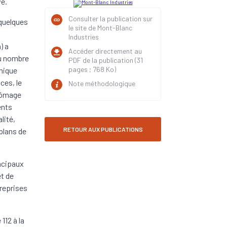
ve.
Consulter la publication sur
 quelques
le site de Mont-Blanc
Industries
) a
Accéder directement au
au nombre
PDF de la publication (31
pages ; 768 Ko)
mique
ces, le
Note méthodologique
hômage
ents
lité,
RETOUR AUX PUBLICATIONS
plans de
incipaux
et de
treprises
112 à la