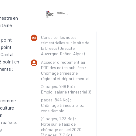
mestre en
itaine
Consulter les notes
 point
trimestrielles sur le site de
2 point
la Dreets (Direccte
Auvergne-Rhône-Alpes)
 Cantal
5 point en
Accéder directement au
PDF des notes publiées :
ments :
Chômage trimestriel
régional et départemental
(2 pages, 798 Ko) ;
Emploi salarié trimestriel
(8
pages, 844 Ko) ;
%) comme
Chômage trimestriel par
iculture
zone d’emploi
on
(4 pages, 1,23 Mo) ;
n baisse.
Note sur le taux de
s
chômage annuel 2020
(3 pages, 717 Ko).