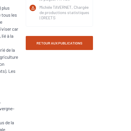
Michèle TAVERNET, Chargée
 plus
de productions statistiques
 tous les
| DREETS
re
iviser car
lié à la
RETOUR AUX PUBLICATIONS
ié de la
griculture
non
nts). Les
.
uvergne-
us de la
ale