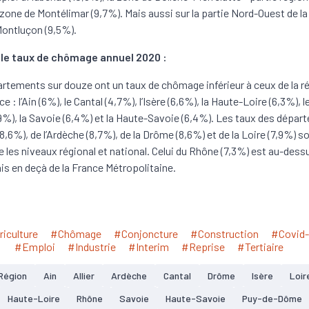
a zone de Montélimar (9,7%). Mais aussi sur la partie Nord-Ouest de la
ontluçon (9,5%).
 le taux de chômage annuel 2020 :
rtements sur douze ont un taux de chômage inférieur à ceux de la ré
ce : l’Ain (6%), le Cantal (4,7%), l’Isère (6,6%), la Haute-Loire (6,3%), 
%), la Savoie (6,4%) et la Haute-Savoie (6,4%). Les taux des dépa
r (8,6%), de l’Ardèche (8,7%), de la Drôme (8,6%) et de la Loire (7,9%) s
e les niveaux régional et national. Celui du Rhône (7,3%) est au-dessu
is en deçà de la France Métropolitaine.
iculture
#Chômage
#Conjoncture
#Construction
#Covid-
#Emploi
#Industrie
#Interim
#Reprise
#Tertiaire
Région
Ain
Allier
Ardèche
Cantal
Drôme
Isère
Loir
Haute-Loire
Rhône
Savoie
Haute-Savoie
Puy-de-Dôme