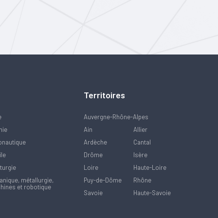
Territoires
e
Auvergne-Rhône-Alpes
mie
Ain
Allier
onautique
Ardèche
Cantal
ile
Drôme
Isère
turgie
Loire
Haute-Loire
nique, métallurgie,
Puy-de-Dôme
Rhône
hines et robotique
Savoie
Haute-Savoie