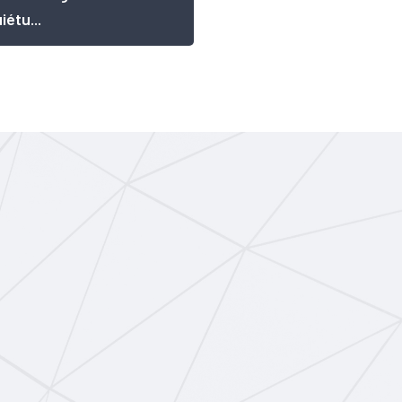
iétu...