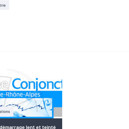
trie
ations
démarrage lent et teinté