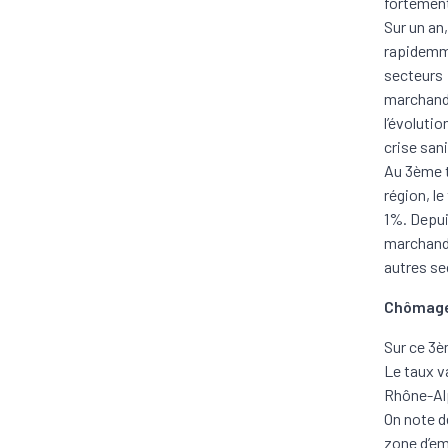
fortement
Sur un an
rapidemme
secteurs :
marchand 
l’évolutio
crise sani
Au 3ème t
région, le
1%. Depuis
marchand d
autres se
Chômage 
Sur ce 3è
Le taux v
Rhône-Alp
On note de
zone d’em