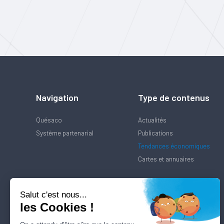
Navigation
Type de contenus
Quésaco
Actualités
Système partenarial
Publications
Tendances économiques
Cartes et annuaires
Salut c'est nous...
les Cookies !