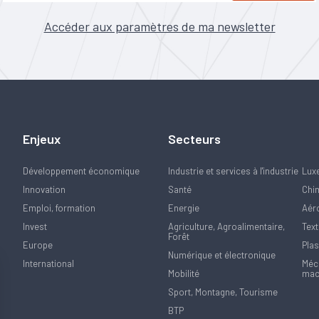
Accéder aux paramètres de ma newsletter
Enjeux
Secteurs
Développement économique
Industrie et services à l'industrie
Lux
Innovation
Santé
Chi
Emploi, formation
Energie
Aér
Invest
Agriculture, Agroalimentaire,
Text
Forêt
Europe
Plas
Numérique et électronique
International
Méca
Mobilité
mac
Sport, Montagne, Tourisme
BTP