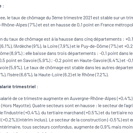
e
:
nsee, le taux de chômage du 3ème trimestre 2021 est stable sur un tri
Rhône-Alpes (7%) et est en hausse de 0,1 point en France métropol
on du taux de chômage est à la hausse dans cinq départements : +0,1
 (6,1%), l’Ardèche (9%), la Loire (7,9%) et le Puy-de-Dôme (7%) et +0,
rôme (8,9%) ; elle baisse dans trois départements : -0,1 point dans le
-0,5 point en Savoie (5,9%) ; -0,2 point en Haute-Savoie (6,4%) et -0,
oie (5,9%). Le taux de chômage est stable dans les autres départe
8,5%), l’Isère (6,6%), la Haute-Loire (6,2) et le Rhône (7,2%).
alarié trimestriel
:
 salarié de ce trimestre augmente en Auvergne-Rhône-Alpes (+0,4
 (Hors Mayotte). Quatre secteurs sont en hausse : le secteur de l’agr
e l’industrie (+0,4%), du tertiaire marchand (+0,5%) et du tertiaire n
(+0,2%) (intérim inclus). Le secteur de la construction (-0,5%) est e
intérimaire, tous secteurs confondus, augmente de 0,9% mais moin