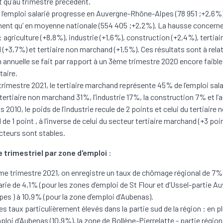
 qu’au trimestre précédent.
, l’emploi salarié progresse en Auvergne-Rhône-Alpes (78 951 ;+2,6%)
nt qu’ en moyenne nationale (554 405 ;+2,2%). La hausse concerne
 agriculture (+8,8%), industrie (+1,6%), construction (+2,4%), tertiai
(+3,7%) et tertiaire non marchand (+1,5%). Ces résultats sont à relat
n annuelle se fait par rapport à un 3ème trimestre 2020 encore faible, 
taire.
rimestre 2021, le tertiaire marchand représente 45% de l’emploi salar
 tertiaire non marchand 31%, l’industrie 17%, la construction 7% et l’a
 2010, le poids de l’industrie recule de 2 points et celui du tertiaire 
e 1 point , à l’inverse de celui du secteur tertiaire marchand (+3 poi
cteurs sont stables.
trimestriel par zone d'emploi
:
me trimestre 2021, on enregistre un taux de chômage régional de 7%
arie de 4,1% (pour les zones d’emploi de St Flour et d’Ussel-partie A
es ) à 10,9% (pour la zone d’emploi d’Aubenas).
s taux particulièrement élevés dans la partie sud de la région : en pl
ploi d’Aubenas (10,9%), la zone de Bollène-Pierrelatte - partie région