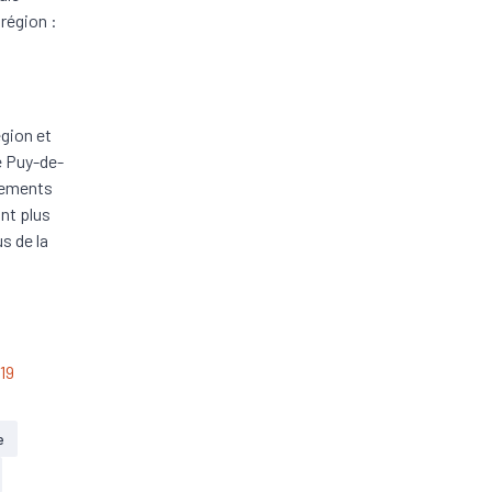
 région :
gion et
le Puy-de-
rtements
ont plus
s de la
19
e