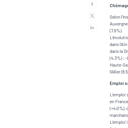
Chômag
Selon l’I
Auvergne-
(7,9%).
L’évoluti
dans l’Ain
dans la D
(4,3%) ; 
Haute-Sav
l’Allier (
Emploi s
L’emploi
en France
(+4,0%), d
marchand 
L’emploi 