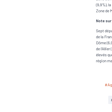
(9,9%), l
Zone de M
Note sur
Sept dépa
de la Fran
Dôme (6,9
de l’Allie
élevés qu
région ma
#Agr