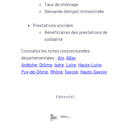
Taux de chômage
Demande d’emploi trimestrielle
Prestations sociales
Bénéficiaires des prestations de
solidarité
Concultez les notes conjoncturelles
départementales :
Ain
,
Allier
,
Ardèche
,
Drôme
,
Isère
,
Loire
,
Haute-Loire
,
Puy-de-Dôme
,
Rhône
,
Savoie
,
Haute-Savoie
Éditeur(s)