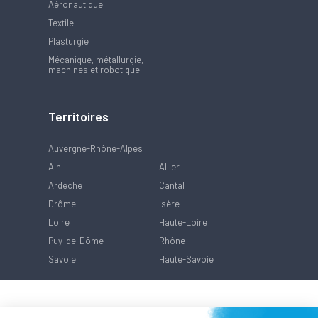
Aéronautique
Textile
Plasturgie
Mécanique, métallurgie,
machines et robotique
Territoires
Auvergne-Rhône-Alpes
Ain
Allier
Ardèche
Cantal
Drôme
Isère
Loire
Haute-Loire
Puy-de-Dôme
Rhône
Savoie
Haute-Savoie