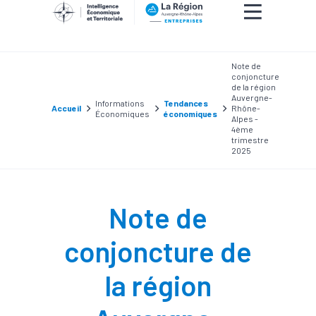
Note de
conjoncture
de la région
Auvergne-
Informations
Tendances
Accueil
Rhône-
Économiques
économiques
Alpes -
4ème
trimestre
2025
Note de
conjoncture de
la région