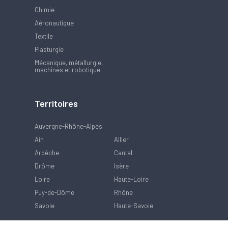
Chimie
Aéronautique
Textile
Plasturgie
Mécanique, métallurgie,
machines et robotique
Territoires
Auvergne-Rhône-Alpes
Ain
Allier
Ardèche
Cantal
Drôme
Isère
Loire
Haute-Loire
Puy-de-Dôme
Rhône
Savoie
Haute-Savoie