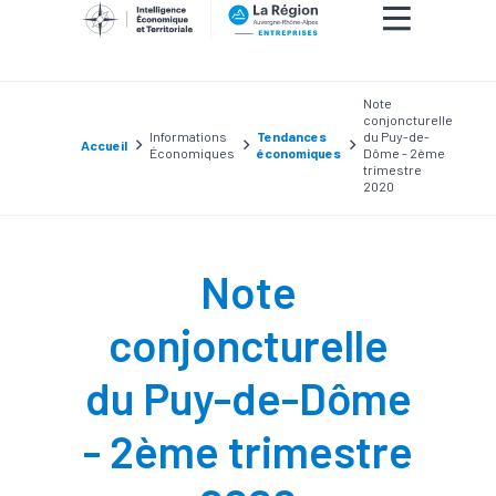
Note
conjoncturelle
Informations
Tendances
du Puy-de-
Accueil
Économiques
économiques
Dôme - 2ème
trimestre
2020
Note
conjoncturelle
du Puy-de-Dôme
- 2ème trimestre